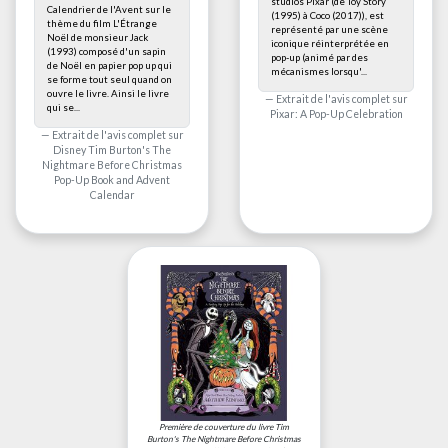
studios Pixar (de Toy Story
Calendrier de l'Avent sur le
(1995) à Coco (2017)), est
thème du film L'Étrange
représenté par une scène
Noël de monsieur Jack
iconique réinterprétée en
(1993) composé d'un sapin
pop-up (animé par des
de Noël en papier pop up qui
mécanismes lorsqu'...
se forme tout seul quand on
ouvre le livre. Ainsi le livre
Extrait de l'avis complet sur
qui se...
Pixar: A Pop-Up Celebration
Extrait de l'avis complet sur
Disney Tim Burton's The
Nightmare Before Christmas
Pop-Up Book and Advent
Calendar
Première de couverture du livre
Tim
Burton's The Nightmare Before Christmas