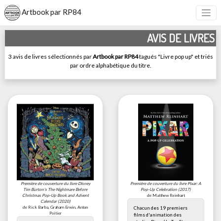
Artbook par RP84
AVIS DE LIVRES
3 avis de livres sélectionnés par
Artbook par RP84
tagués "Livre pop up" et triés
par ordre alphabétique du titre.
Première de couverture du livre
Disney
Première de couverture du livre
Pixar: A
Tim Burton's The Nightmare Before
Pop-Up Celebration
(2017)
Christmas Pop-Up Book and Advent
de Matthew Reinhart
Calendar
(2020)
de Rick Barba, Graham Erwin, Anton
Chacun des 19 premiers
Poitier
films d'animation des