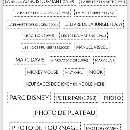
LA BELLE AU BOIS DORMANT (1959)
LA BELLE ET LA BÊTE (1991)
LA BELLE ET LE CLOCHARD (1955)
LA PETITE SIRÈNE (1989)
LE LIVRE DE LA JUNGLE (1967)
LA PLANÈTE DES SINGES (2001)
LE ROI LION (1994)
LES 101 DALMATIENS (1961)
MANUEL VISUEL
LES NOCES FUNÈBRES (2005)
MARC DAVIS
MARS ATTACKS! (1996)
MARY BLAIR
MICKEY MOUSE
MOOK
MILT KAHL
NEUF SAGES DE DISNEY (NINE OLD MEN)
PARC DISNEY
PETER PAN (1953)
PHOTO
PHOTO DE PLATEAU
PHOTO DE TOURNAGE
PHOTOGRAMME