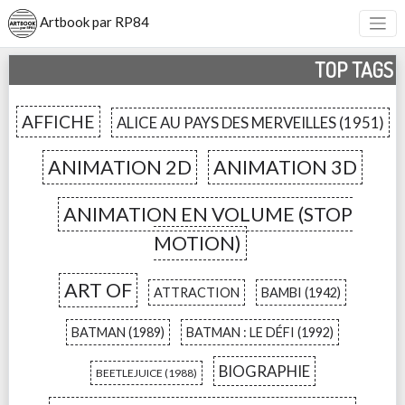
Artbook par RP84
TOP TAGS
AFFICHE
ALICE AU PAYS DES MERVEILLES (1951)
ANIMATION 2D
ANIMATION 3D
ANIMATION EN VOLUME (STOP
MOTION)
ART OF
ATTRACTION
BAMBI (1942)
BATMAN (1989)
BATMAN : LE DÉFI (1992)
BIOGRAPHIE
BEETLEJUICE (1988)