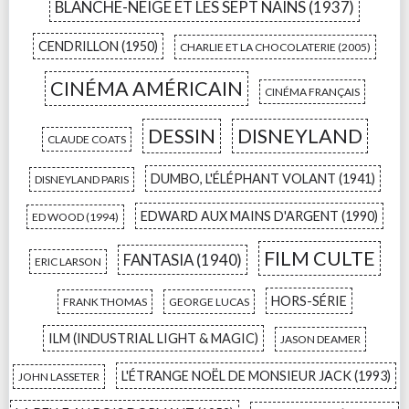
BLANCHE-NEIGE ET LES SEPT NAINS (1937)
CENDRILLON (1950)
CHARLIE ET LA CHOCOLATERIE (2005)
CINÉMA AMÉRICAIN
CINÉMA FRANÇAIS
DESSIN
DISNEYLAND
CLAUDE COATS
DUMBO, L'ÉLÉPHANT VOLANT (1941)
DISNEYLAND PARIS
EDWARD AUX MAINS D'ARGENT (1990)
ED WOOD (1994)
FILM CULTE
FANTASIA (1940)
ERIC LARSON
HORS-SÉRIE
FRANK THOMAS
GEORGE LUCAS
ILM (INDUSTRIAL LIGHT & MAGIC)
JASON DEAMER
L'ÉTRANGE NOËL DE MONSIEUR JACK (1993)
JOHN LASSETER