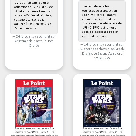
Livre qui fait partie d'une
L'auteur dévoile les
collection de livres intitulée
coulisses de la production
"Anatomie d'un acteur" par
des films (partiellement)
la revue Cahiers du cinéma,
d'animation des studios
cette fois consacré à la
Disney au cours de la période
carrière (jusqu'en 2013) de
1984 à 1995, autrement
l'acteur américai...
appelée le second âge d'or
des studios Disne...
Extrait de l'avis complet sur
Anatomie d'un acteur: Tom
Extrait de l'avis complet sur
Cruise
Au coeur des chefs-d'oeuvre de
Disney: Le Second Âge d'or :
1984-1995
Première de couverture du livre
Aux
Première de couverture du livre
Aux
sources de Star Wars - Tome 1 - Les
sources de Star Wars - Tome 2 - Les
personnages du côté lumineux de la Force
personnages du côté obscur de la Force