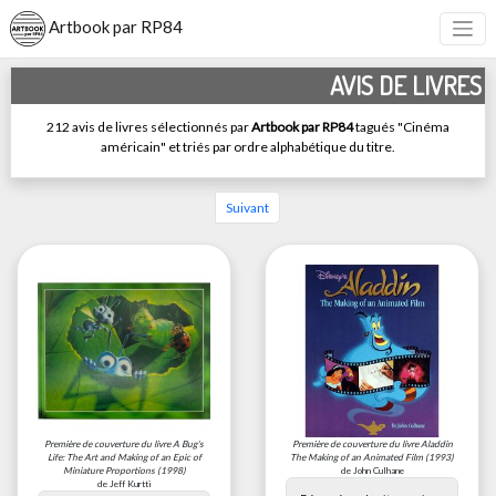
Artbook par RP84
AVIS DE LIVRES
212 avis de livres sélectionnés par
Artbook par RP84
tagués "Cinéma
américain" et triés par ordre alphabétique du titre.
Suivant
Première de couverture du livre
A Bug's
Première de couverture du livre
Aladdin
Life: The Art and Making of an Epic of
The Making of an Animated Film
(1993)
Miniature Proportions
(1998)
de John Culhane
de Jeff Kurtti