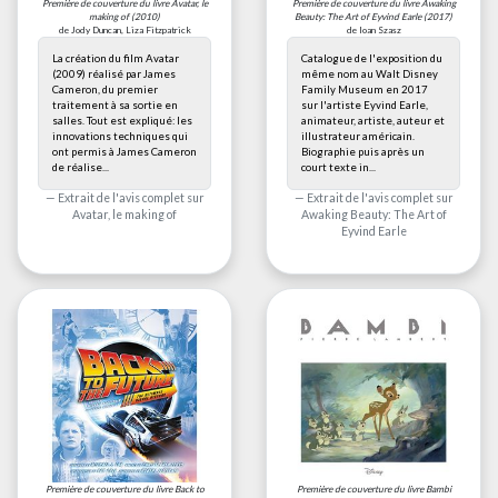
Première de couverture du livre
Avatar, le
Première de couverture du livre
Awaking
making of
(2010)
Beauty: The Art of Eyvind Earle
(2017)
de Jody Duncan, Liza Fitzpatrick
de Ioan Szasz
La création du film Avatar
Catalogue de l'exposition du
(2009) réalisé par James
même nom au Walt Disney
Cameron, du premier
Family Museum en 2017
traitement à sa sortie en
sur l'artiste Eyvind Earle,
salles. Tout est expliqué: les
animateur, artiste, auteur et
innovations techniques qui
illustrateur américain.
ont permis à James Cameron
Biographie puis après un
de réalise...
court texte in...
Extrait de l'avis complet sur
Extrait de l'avis complet sur
Avatar, le making of
Awaking Beauty: The Art of
Eyvind Earle
Première de couverture du livre
Back to
Première de couverture du livre
Bambi