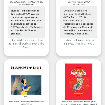
The Official Book of the Movie
(1989)
The Film, The Art
(2015)
de John Marriott
de Leah Gallo
Livre sur le film Batman de
Livre 2 en 1: première
Tim Burton (1989) avec pour
moitié sur le film Big Eyes
commencer la genèse de
de Tim Burton (2014),
Batman: une bande dessinée
deuxième moitié
de Bob Kane débutée en
reproductions pleines pages
1939 puis la série TV. Passés
de 41 oeuvres de Margaret
et rôles dans le film des
Keane (dont le film raconte
producte...
l'histoire). Après un ra...
Extrait de l'avis complet sur
Extrait de l'avis complet sur
Batman: The Official Book of the
Big Eyes: The Film, The Art
Movie
Première de couverture du livre
Blanche-
Première de couverture du livre
Captain
Neige
(2009)
Popcorn Universe: + de 150 films, séries &