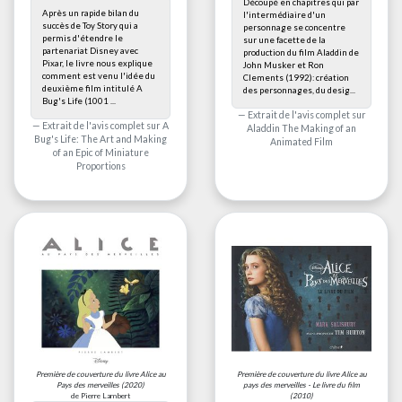
Découpé en chapitres qui par
Après un rapide bilan du
l'intermédiaire d'un
succès de Toy Story qui a
personnage se concentre
permis d'étendre le
sur une facette de la
partenariat Disney avec
production du film Aladdin de
Pixar, le livre nous explique
John Musker et Ron
comment est venu l'idée du
Clements (1992): création
deuxième film intitulé A
des personnages, du desig...
Bug's Life (1001 ...
Extrait de l'avis complet sur
Extrait de l'avis complet sur
A
Aladdin The Making of an
Bug's Life: The Art and Making
Animated Film
of an Epic of Miniature
Proportions
Première de couverture du livre
Alice au
Première de couverture du livre
Alice au
Pays des merveilles
(2020)
pays des merveilles - Le livre du film
de Pierre Lambert
(2010)