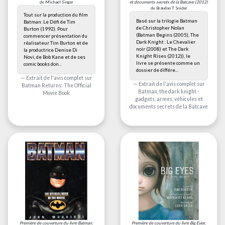
de Michael Singer
et documents secrets de la Batcave
(2012)
de Brandon T Snider
Tout sur la production du film
Basé sur la trilogie Batman
Batman: Le Défi de Tim
de Christopher Nolan
Burton (1992). Pour
(Batman Begins (2005), The
commencer présentation du
Dark Knight : Le Chevalier
réalisateur Tim Burton et de
noir (2008) et The Dark
la productrice Denise Di
Knight Rises (2012)), le
Novi, de Bob Kane et de ses
livre se présente comme un
comic books don...
dossier de différe...
Extrait de l'avis complet sur
Extrait de l'avis complet sur
Batman Returns: The Official
Batman, the dark knight -
Movie Book
gadgets, armes, véhicules et
documents secrets de la Batcave
Première de couverture du livre
Batman:
Première de couverture du livre
Big Eyes: