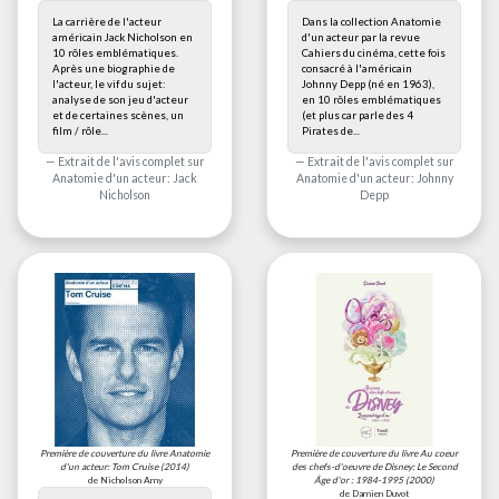
La carrière de l'acteur
Dans la collection Anatomie
américain Jack Nicholson en
d'un acteur par la revue
10 rôles emblématiques.
Cahiers du cinéma, cette fois
Après une biographie de
consacré à l'américain
l'acteur, le vif du sujet:
Johnny Depp (né en 1963),
analyse de son jeu d'acteur
en 10 rôles emblématiques
et de certaines scènes, un
(et plus car parle des 4
film / rôle...
Pirates de...
Extrait de l'avis complet sur
Extrait de l'avis complet sur
Anatomie d'un acteur: Jack
Anatomie d'un acteur: Johnny
Nicholson
Depp
Première de couverture du livre
Anatomie
Première de couverture du livre
Au coeur
d'un acteur: Tom Cruise
(2014)
des chefs-d'oeuvre de Disney: Le Second
de Nicholson Amy
Âge d'or : 1984-1995
(2000)
de Damien Duvot