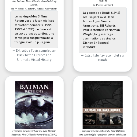
the Future: The Ultimate Visual History
(2017)
(2015)
de Pierre Lambert
de Michael Klastorin, Randal Atamaniuk
La genèse de Bambi (1942)
Le making of des 3 films
réalisé par David Hand,
Retour vers le futur, réalisés
James Algar, Samuel
par Robert Zemeckis (1985,
Armstrong, Bill Roberts,
1989 et 1990). Le livre est
Paul Satterfield et Norman
en trois grandes parties, une
Wright, long métrage
partie pour chaque film de la
d'animation des studios
trilogie, avec un plus gran...
Disney. En (longue)
introduct...
Extrait de l'avis complet sur
Back to the Future: The
Extrait de l'avis complet sur
Ultimate Visual History
Bambi
Première de couverture du livre
Batman
Première de couverture du livre
Batman,
Returns: The Official Movie Book
(1992)
the dark knight - gadgets, armes, véhicules