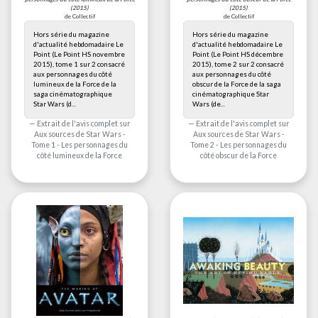
(2015)
(2015)
de Collectif
de Collectif
Hors série du magazine
Hors série du magazine
d'actualité hebdomadaire Le
d'actualité hebdomadaire Le
Point (Le Point HS novembre
Point (Le Point HS décembre
2015), tome 1 sur 2 consacré
2015), tome 2 sur 2 consacré
aux personnages du côté
aux personnages du côté
lumineux de la Force de la
obscur de la Force de la saga
saga cinématographique
cinématographique Star
Star Wars (d...
Wars (de...
Extrait de l'avis complet sur
Extrait de l'avis complet sur
Aux sources de Star Wars -
Aux sources de Star Wars -
Tome 1 - Les personnages du
Tome 2 - Les personnages du
côté lumineux de la Force
côté obscur de la Force