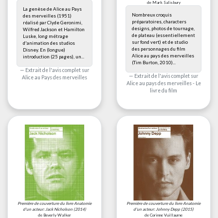
de Mark Salisbury
La genèse de Alice au Pays
Nombreux croquis
des merveilles (1951)
préparatoires, characters
réalisé par Clyde Geronimi,
designs, photos de tournage,
Wilfred Jackson et Hamilton
de plateau (essentiellement
Luske, long métrage
sur fond vert) et de studio
d'animation des studios
des personnages du film
Disney. En (longue)
Alice au pays des merveilles
introduction (25 pages), un...
(Tim Burton, 2010)...
Extrait de l'avis complet sur
Extrait de l'avis complet sur
Alice au Pays des merveilles
Alice au pays des merveilles - Le
livre du film
Première de couverture du livre
Anatomie
Première de couverture du livre
Anatomie
d'un acteur: Jack Nicholson
(2014)
d'un acteur: Johnny Depp
(2015)
de Beverly Walker
de Corinne Vuillaume