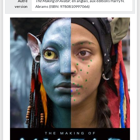
Autre
The Making of Avatar
, en anglais, aux éditions Harry N.
version
Abrams (ISBN: 9780810997066)