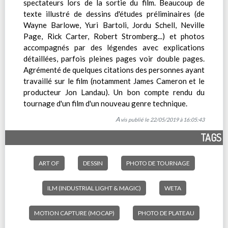
spectateurs lors de la sortie du film. Beaucoup de
texte illustré de dessins d'études préliminaires (de
Wayne Barlowe, Yuri Bartoli, Jordu Schell, Neville
Page, Rick Carter, Robert Stromberg...) et photos
accompagnés par des légendes avec explications
détaillées, parfois pleines pages voir double pages.
Agrémenté de quelques citations des personnes ayant
travaillé sur le film (notamment James Cameron et le
producteur Jon Landau). Un bon compte rendu du
tournage d'un film d'un nouveau genre technique.
Avis publié le 22/05/2019 à 16:05:43
TAGS
ART OF
DESSIN
PHOTO DE TOURNAGE
ILM (INDUSTRIAL LIGHT & MAGIC)
WETA
MOTION CAPTURE (MOCAP)
PHOTO DE PLATEAU