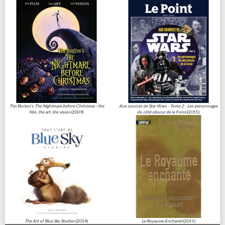
Tim Burton's The Nightmare before Christmas : the
Aux sources de Star Wars - Tome 2 - Les personnages
film, the art, the vision
(2009)
du côté obscur de la Force
(2015)
The Art of Blue Sky Studios
(2014)
Le Royaume Enchanté
(2011)