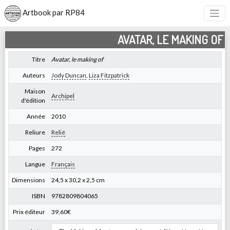
Artbook par RP84
AVATAR, LE MAKING OF
Titre
Avatar, le making of
Auteurs
Jody Duncan
,
Liza Fitzpatrick
Maison
Archipel
d'édition
Année
2010
Reliure
Relié
Pages
272
Langue
Français
Dimensions
24,5 x 30,2 x 2,5 cm
ISBN
9782809804065
Prix éditeur
39,60€