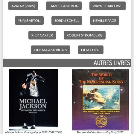
AVATAR (2009)
JAMES CAMERON
WAYNE BARLOWE
YURI BARTOLI
JORDU SCHELL
NEVILLE PAGE
RICK CARTER
ROBERT STROMBERG
CINÉMA AMÉRICAIN
FILM CULTE
AUTRES LIVRES
Michael Jackson the king of pop 1958-2009
(2009)
The World of the Neverending Story
(1985)