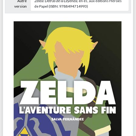
Autre
Zelda: Detrás de la Leyenda
, en es, aux éditions Héroes
version
de Papel (ISBN: 9788494714993)