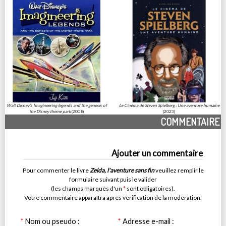
Walt Disney's Imagineering legends and the genesis of
Le Cinéma de Steven Spielberg : Une aventure humaine
the Disney theme park
(2008)
(2023)
COMMENTAIRE
Ajouter un commentaire
Pour commenter le livre
Zelda, l'aventure sans fin
veuillez remplir le
formulaire suivant puis le valider
(les champs marqués d'un
*
sont obligatoires).
Votre commentaire apparaîtra après vérification de la modération.
*
Nom ou pseudo :
*
Adresse e-mail :