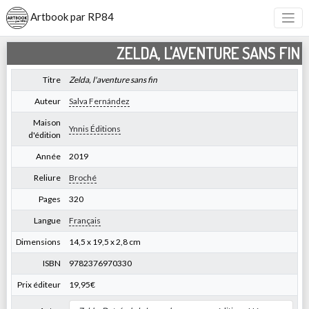
Artbook par RP84
ZELDA, L'AVENTURE SANS FIN
Titre
Zelda, l'aventure sans fin
Auteur
Salva Fernández
Maison
Ynnis Éditions
d'édition
Année
2019
Reliure
Broché
Pages
320
Langue
Français
Dimensions
14,5 x 19,5 x 2,8 cm
ISBN
9782376970330
Prix éditeur
19,95€