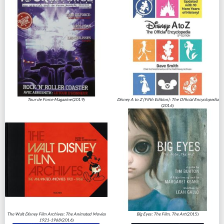
Tour de Force Magazine
(2019)
Disney A to Z (Fifth Edition): The Official Encyclopedia
(2016)
The Walt Disney Film Archives: The Animated Movies
Big Eyes: The Film, The Art
(2015)
1921-1968
(2016)