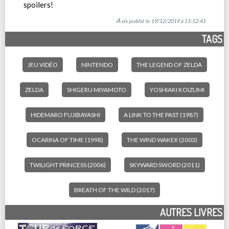
spoilers!
Avis publié le 19/12/2019 à 11:12:41
TAGS
JEU VIDÉO
NINTENDO
THE LEGEND OF ZELDA
ZELDA
SHIGERU MIYAMOTO
YOSHIAKI KOIZUMI
HIDEMARO FUJIBAYASHI
A LINK TO THE PAST (1987)
OCARINA OF TIME (1998)
THE WIND WAKER (2003)
TWILIGHT PRINCESS (2006)
SKYWARD SWORD (2011)
BREATH OF THE WILD (2017)
AUTRES LIVRES