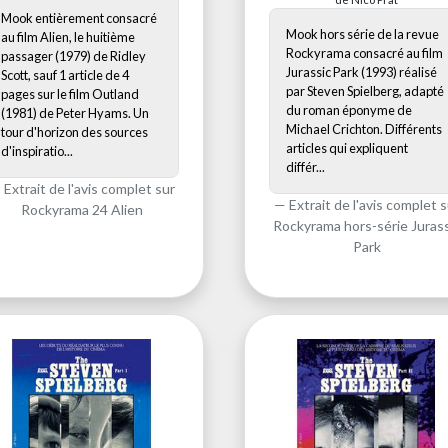
Mook entièrement consacré
Mook hors série de la revue
au film Alien, le huitième
Rockyrama consacré au film
passager (1979) de Ridley
Jurassic Park (1993) réalisé
Scott, sauf 1 article de 4
par Steven Spielberg, adapté
pages sur le film Outland
du roman éponyme de
(1981) de Peter Hyams. Un
Michael Crichton. Différents
tour d'horizon des sources
articles qui expliquent
d'inspiratio...
différ...
Extrait de l'avis complet sur
Extrait de l'avis complet s
Rockyrama 24 Alien
Rockyrama hors-série Jurass
Park