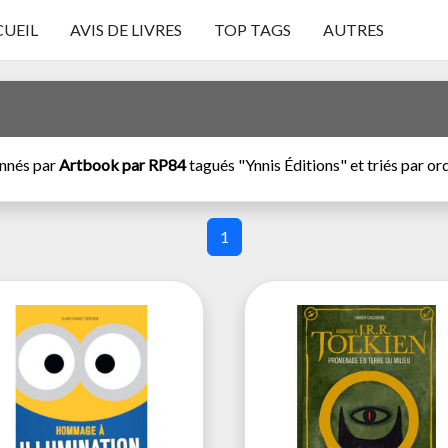
UEIL
AVIS DE LIVRES
TOP TAGS
AUTRES
onnés par
Artbook par RP84
tagués "Ynnis Éditions" et triés par or
1