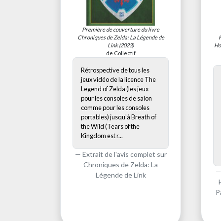
Première de couverture du livre
Chroniques de Zelda: La Légende de
Link
(2023)
Ho
de Collectif
Rétrospective de tous les
jeux vidéo de la licence The
Legend of Zelda (les jeux
pour les consoles de salon
comme pour les consoles
portables) jusqu'à Breath of
the Wild (Tears of the
Kingdom est r...
Extrait de l'avis complet sur
Chroniques de Zelda: La
Légende de Link
P