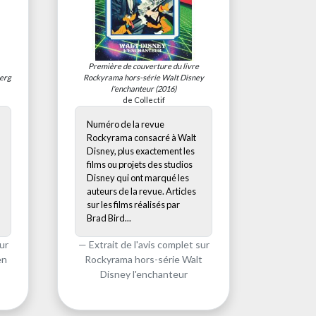
Première de couverture du livre
erg
Rockyrama hors-série Walt Disney
l'enchanteur
(2016)
de Collectif
Numéro de la revue
Rockyrama consacré à Walt
Disney, plus exactement les
films ou projets des studios
Disney qui ont marqué les
auteurs de la revue. Articles
sur les films réalisés par
Brad Bird...
ur
Extrait de l'avis complet sur
en
Rockyrama hors-série Walt
Disney l'enchanteur