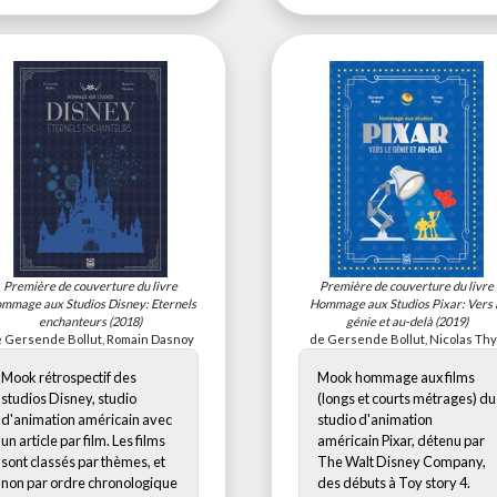
Première de couverture du livre
Première de couverture du livre
mmage aux Studios Disney: Eternels
Hommage aux Studios Pixar: Vers 
enchanteurs
(2018)
génie et au-delà
(2019)
 Gersende Bollut, Romain Dasnoy
de Gersende Bollut, Nicolas Th
Mook rétrospectif des
Mook hommage aux films
studios Disney, studio
(longs et courts métrages) du
d'animation américain avec
studio d'animation
un article par film. Les films
américain Pixar, détenu par
sont classés par thèmes, et
The Walt Disney Company,
non par ordre chronologique
des débuts à Toy story 4.