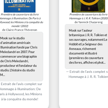
Première de couverture du livre
Première de couverture du livre
Hommage à Illumination: De Paris à
Hommage à J. R. R. Tolkien
(2020)
llywood, les Minions à la conquête du
de Yannick Chazareng
monde!
(2022)
de Claire-France Thévenon
Mook sur l'auteur
britannique J. R. R. Tolkien et
Mook sur le studio
ses ouvrages, notamment Le
d'animation américain
Hobbit et Le Seigneur des
Illumination fondé par Chris
Anneaux, richement
Meledandri en 2007. Pour
documenté et illustré
commencer une biographie
(premières de couverture
de Chris Meledandri,
des livres, affiches et phot...
producteur et fondateur du
studio. L'histoire du studio
Extrait de l'avis complet s
M...
Hommage à J. R. R. Tolkie
Extrait de l'avis complet sur
Hommage à Illumination: De
aris à Hollywood, les Minions
à la conquête du monde!