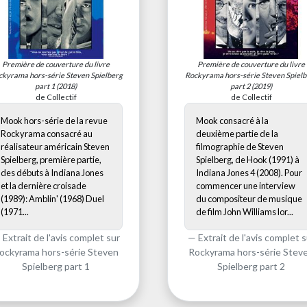
Première de couverture du livre
Première de couverture du livre
ckyrama hors-série Steven Spielberg
Rockyrama hors-série Steven Spielb
part 1
(2018)
part 2
(2019)
de Collectif
de Collectif
Mook hors-série de la revue
Mook consacré à la
Rockyrama consacré au
deuxième partie de la
réalisateur américain Steven
filmographie de Steven
Spielberg, première partie,
Spielberg, de Hook (1991) à
des débuts à Indiana Jones
Indiana Jones 4 (2008). Pour
et la dernière croisade
commencer une interview
(1989): Amblin' (1968) Duel
du compositeur de musique
(1971...
de film John Williams lor...
Extrait de l'avis complet sur
Extrait de l'avis complet s
ockyrama hors-série Steven
Rockyrama hors-série Stev
Spielberg part 1
Spielberg part 2