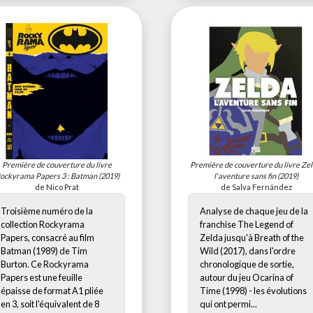
Première de couverture du livre
Première de couverture du livre
Zel
ockyrama Papers 3 : Batman
(2019)
l'aventure sans fin
(2019)
de Nico Prat
de Salva Fernández
Troisième numéro de la
Analyse de chaque jeu de la
collection Rockyrama
franchise The Legend of
Papers, consacré au film
Zelda jusqu'à Breath of the
Batman (1989) de Tim
Wild (2017), dans l'ordre
Burton. Ce Rockyrama
chronologique de sortie,
Papers est une feuille
autour du jeu Ocarina of
épaisse de format A1 pliée
Time (1998) - les évolutions
en 3, soit l'équivalent de 8
qui ont permi...