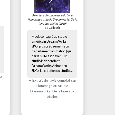
Première de couverture du livre
Hommage au studio Dreamworks: De la
lune aux étoiles
(2019)
de Collectif
Mook consacré au studio
américain DreamWorks
SKG, plus précisément son
département animation (qui
par la suite est devenu un
studio indépendant
DreamWorks Animation
SKG). La création du studio,...
ur
Extrait de l'avis complet sur
n
Hommage au studio
Dreamworks: De la lune aux
étoiles