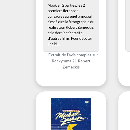
Mook en 2 parties: les 2
premiers tiers sont
consacrés au sujet principal
c'est à dire la filmographie du
réalisateur Robert Zemeckis,
et le dernier tier traite
d'autres films. Pour débuter
une bi...
Extrait de l'avis complet sur
Rockyrama 21 Robert
Zemeckis