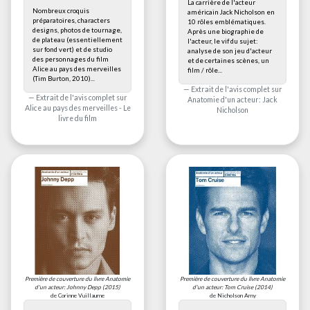
La carrière de l'acteur
Nombreux croquis
américain Jack Nicholson en
préparatoires, characters
10 rôles emblématiques.
designs, photos de tournage,
Après une biographie de
de plateau (essentiellement
l'acteur, le vif du sujet:
sur fond vert) et de studio
analyse de son jeu d'acteur
des personnages du film
et de certaines scènes, un
Alice au pays des merveilles
film / rôle...
(Tim Burton, 2010)...
Extrait de l'avis complet sur
Extrait de l'avis complet sur
Anatomie d'un acteur: Jack
Alice au pays des merveilles - Le
Nicholson
livre du film
Première de couverture du livre
Anatomie
Première de couverture du livre
Anatomie
d'un acteur: Johnny Depp
(2015)
d'un acteur: Tom Cruise
(2014)
de Corinne Vuillaume
de Nicholson Amy