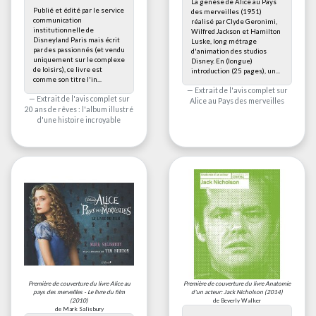
La genèse de Alice au Pays
Publié et édité par le service
des merveilles (1951)
communication
réalisé par Clyde Geronimi,
institutionnelle de
Wilfred Jackson et Hamilton
Disneyland Paris mais écrit
Luske, long métrage
par des passionnés (et vendu
d'animation des studios
uniquement sur le complexe
Disney. En (longue)
de loisirs), ce livre est
introduction (25 pages), un...
comme son titre l'in...
Extrait de l'avis complet sur
Extrait de l'avis complet sur
Alice au Pays des merveilles
20 ans de rêves : l'album illustré
d'une histoire incroyable
Première de couverture du livre
Alice au
Première de couverture du livre
Anatomie
pays des merveilles - Le livre du film
d'un acteur: Jack Nicholson
(2014)
(2010)
de Beverly Walker
de Mark Salisbury