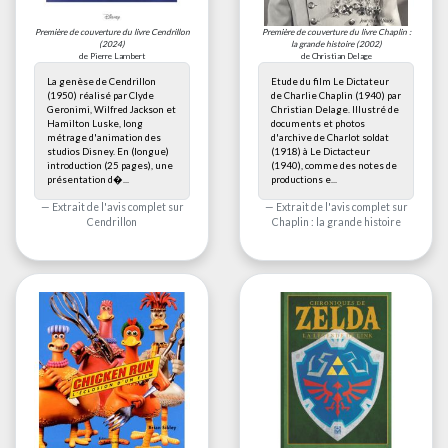
Première de couverture du livre
Cendrillon
Première de couverture du livre
Chaplin :
(2024)
la grande histoire
(2002)
de Pierre Lambert
de Christian Delage
La genèse de Cendrillon
Etude du film Le Dictateur
(1950) réalisé par Clyde
de Charlie Chaplin (1940) par
Geronimi, Wilfred Jackson et
Christian Delage. Illustré de
Hamilton Luske, long
documents et photos
métrage d'animation des
d'archive de Charlot soldat
studios Disney. En (longue)
(1918) à Le Dictacteur
introduction (25 pages), une
(1940), comme des notes de
présentation d�...
productions e...
Extrait de l'avis complet sur
Extrait de l'avis complet sur
Cendrillon
Chaplin : la grande histoire