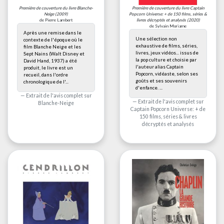
Première de couverture du livre
Blanche-
Première de couverture du livre
Captain
Neige
(2009)
Popcorn Universe: + de 150 films, séries &
de Pierre Lambert
livres décryptés et analysés
(2020)
de Sylvain Moriame
Après une remise dans le
Une sélection non
contexte de l'époque où le
exhaustive de films, séries,
film Blanche Neige et les
livres, jeux vidéos... issus de
Sept Nains (Walt Disney et
la pop culture et choisie par
David Hand, 1937) a été
l'auteur alias Captain
produit, le livre est un
Popcorn, vidéaste, selon ses
recueil, dans l'ordre
goûts et ses souvenirs
chronologique de l'...
d'enfance. ...
Extrait de l'avis complet sur
Extrait de l'avis complet sur
Blanche-Neige
Captain Popcorn Universe: + de
150 films, séries & livres
décryptés et analysés