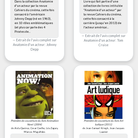
Dans la collection Anatomie
Livre qui fait partie d'une
d'un acteur par la revue
collection de livres intitulée
Cahiers du cinéma, cette fois
"Anatomie d'un acteur" par
consacré à l'américain
la revue Cahiers du cinéma,
Johnny Depp (né en 1963),
cette fois consacré à la
en 10 rôles emblématiques
carrière (jusqu'en 2013) de
(et plus car parle des 4
l'acteur américai...
Pirates de...
Extrait de l'avis complet sur
Extrait de l'avis complet sur
Anatomie d'un acteur: Tom
Anatomie d'un acteur: Johnny
Cruise
Depp
Première de couverture du livre
Animation
Première de couverture du livre
Art
Now!
(2004)
ludique
(2011)
de Aida Queiroz, Cesar Coelho, Léa Zagury,
de Jean-Samuel Kriegk, Jean-Jacques
Marcos Magalhães
Launier