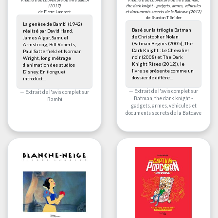
Première de couverture du livre
Bambi
Première de couverture du livre
Batman,
(2017)
the dark knight - gadgets, armes, véhicules
de Pierre Lambert
et documents secrets de la Batcave
(2012)
de Brandon T Snider
La genèse de Bambi (1942)
Basé sur la trilogie Batman
réalisé par David Hand,
de Christopher Nolan
James Algar, Samuel
(Batman Begins (2005), The
Armstrong, Bill Roberts,
Dark Knight : Le Chevalier
Paul Satterfield et Norman
noir (2008) et The Dark
Wright, long métrage
Knight Rises (2012)), le
d'animation des studios
livre se présente comme un
Disney. En (longue)
dossier de différe...
introduct...
Extrait de l'avis complet sur
Extrait de l'avis complet sur
Batman, the dark knight -
Bambi
gadgets, armes, véhicules et
documents secrets de la Batcave