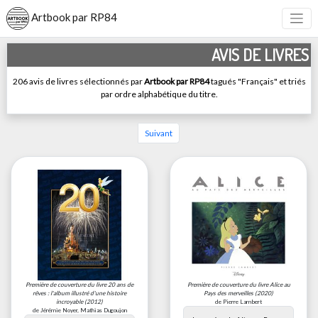
Artbook par RP84
AVIS DE LIVRES
206 avis de livres sélectionnés par
Artbook par RP84
tagués "Français" et triés
par ordre alphabétique du titre.
Suivant
Première de couverture du livre
20 ans de
Première de couverture du livre
Alice au
rêves : l'album illustré d'une histoire
Pays des merveilles
(2020)
incroyable
(2012)
de Pierre Lambert
de Jérémie Noyer, Mathias Dugoujon