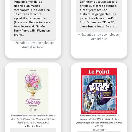
Panorama mondial du
Définition du courant appelé
cinéma d'animation
art ludique: bande dessinée,
contemporain (en 2004) en
film et jeu vidéo. Son
84 entrées par ordre
histoire, sa géographie, les
alphabétique: personnes
procédés de fabrication d'un
(Alexander Petrov, Andreas
film d'animation 2D ou 3D,
Hykade, Arnaldo Galvão,
d'une bande dessinée et d'...
Barry Purves, Bill Plympton,
Extrait de l'avis complet sur
Bruno ...
Art ludique
Extrait de l'avis complet sur
Animation Now!
Première de couverture du livre
Au coeur
Première de couverture du livre
Aux
des chefs-d'oeuvre de Disney: Le Second
sources de Star Wars - Tome 1 - Les
Âge d'or : 1984-1995
(2000)
personnages du côté lumineux de la Force
de Damien Duvot
(2015)
de Collectif