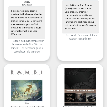
(2015)
de Collectif
La création du film Avatar
(2009) réalisé par James
Hors série du magazine
Cameron, du premier
d'actualité hebdomadaire Le
traitement à sa sortie en
Point (Le Point HS décembre
salles. Tout est expliqué: les
2015), tome 2 sur 2 consacré
innovations techniques qui
aux personnages du côté
ont permis à James Cameron
obscur de la Force de la saga
de réalise...
cinématographique Star
Wars (de...
Extrait de l'avis complet sur
Avatar, le making of
Extrait de l'avis complet sur
Aux sources de Star Wars -
Tome 2 - Les personnages du
côté obscur de la Force