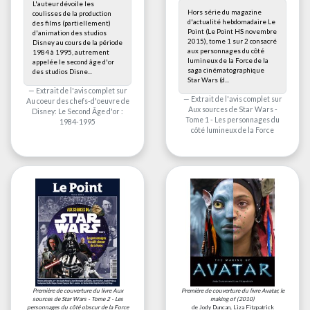
L'auteur dévoile les
Hors série du magazine
coulisses de la production
d'actualité hebdomadaire Le
des films (partiellement)
Point (Le Point HS novembre
d'animation des studios
2015), tome 1 sur 2 consacré
Disney au cours de la période
aux personnages du côté
1984 à 1995, autrement
lumineux de la Force de la
appelée le second âge d'or
saga cinématographique
des studios Disne...
Star Wars (d...
Extrait de l'avis complet sur
Extrait de l'avis complet sur
Au coeur des chefs-d'oeuvre de
Aux sources de Star Wars -
Disney: Le Second Âge d'or :
Tome 1 - Les personnages du
1984-1995
côté lumineux de la Force
Première de couverture du livre
Aux
Première de couverture du livre
Avatar, le
sources de Star Wars - Tome 2 - Les
making of
(2010)
personnages du côté obscur de la Force
de Jody Duncan, Liza Fitzpatrick