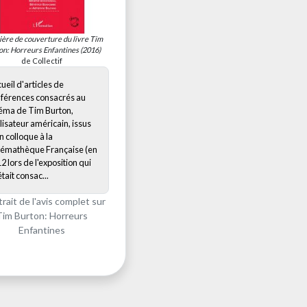
ère de couverture du livre
Tim
on: Horreurs Enfantines
(2016)
de Collectif
ueil d'articles de
férences consacrés au
éma de Tim Burton,
lisateur américain, issus
n colloque à la
émathèque Française (en
2 lors de l'exposition qui
était consac...
trait de l'avis complet sur
Tim Burton: Horreurs
Enfantines