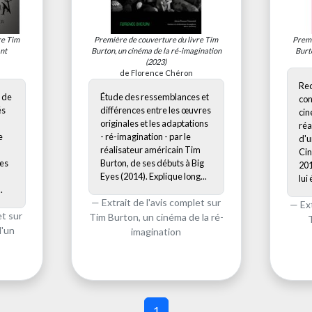
re
Tim
Première de couverture du livre
Tim
Premi
ant
Burton, un cinéma de la ré-imagination
Burt
(2023)
de Florence Chéron
Rec
 de
Étude des ressemblances et
con
és
différences entre les œuvres
cin
originales et les adaptations
réa
e
- ré-imagination - par le
d'u
réalisateur américain Tim
Cin
ses
Burton, de ses débuts à Big
201
Eyes (2014). Explique long...
lui 
.
Extrait de l'avis complet sur
Ex
et sur
Tim Burton, un cinéma de la ré-
d'un
imagination
1