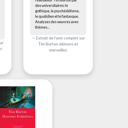
réalisateur Tim Burton par
des universitaires: le
gothique, le psychédélisme,
le quotidien et le fantasque.
Analyses des oeuvres avec
thèmes...
Extrait de l'avis complet sur
ur
Tim Burton démons et
ec
merveilles