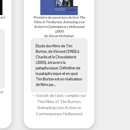
 art
Première de couverture du livre
The
Films of Tim Burton: Animating Live
Action in Contemporary Hollywood
(2005)
de Alison McMahan
Étude des films de Tim
Burton, de Vincent (1982) à
Charlie et la Chocolaterie
(2005), à travers la
pataphysique. Définition de
la pataphysique et en quoi
Tim Burton est un réalisateur
de films pa...
ur
Extrait de l'avis complet sur
The Films of Tim Burton:
Animating Live Action in
Contemporary Hollywood