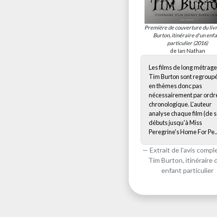
Première de couverture du liv
Burton, itinéraire d'un enf
particulier
(2016)
de Ian Nathan
Les films de long métrage
Tim Burton sont regroup
en thèmes donc pas
nécessairement par ordr
chronologique. L'auteur
analyse chaque film (de 
débuts jusqu'à Miss
Peregrine's Home For Pe..
Extrait de l'avis compl
Tim Burton, itinéraire 
enfant particulier