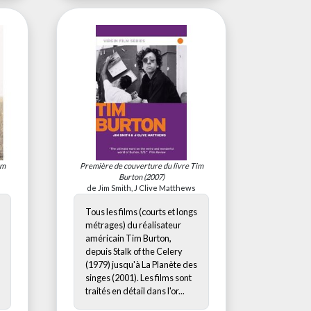
im
Première de couverture du livre
Tim
Burton
(2007)
de Jim Smith, J Clive Matthews
Tous les films (courts et longs
métrages) du réalisateur
américain Tim Burton,
depuis Stalk of the Celery
(1979) jusqu'à La Planète des
singes (2001). Les films sont
traités en détail dans l'or...