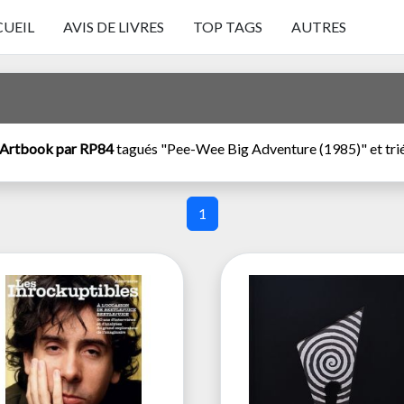
UEIL
AVIS DE LIVRES
TOP TAGS
AUTRES
Artbook par RP84
tagués "Pee-Wee Big Adventure (1985)" et triés
1