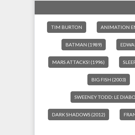
TIM BURTON
ANIMATION E
BATMAN (1989)
EDWAR
MARS ATTACKS! (1996)
SLEE
BIG FISH (2003)
SWEENEY TODD: LE DIABOL
DARK SHADOWS (2012)
FRAN