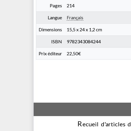
Pages
214
Langue
Français
Dimensions
15,5 x 24 x 1,2 cm
ISBN
9782343084244
Prix éditeur
22,50€
R
ecueil d'articles