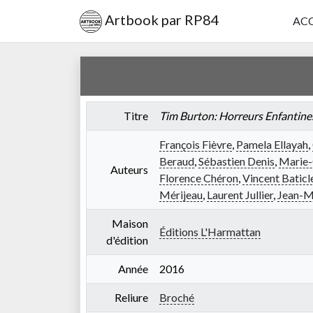
Artbook par RP84
ACC
Titre
Tim Burton: Horreurs Enfantine
François Fièvre
,
Pamela Ellayah
,
Beraud
,
Sébastien Denis
,
Marie-
Auteurs
Florence Chéron
,
Vincent Baticl
Mérijeau
,
Laurent Jullier
,
Jean-M
Maison
Éditions L'Harmattan
d'édition
Année
2016
Reliure
Broché