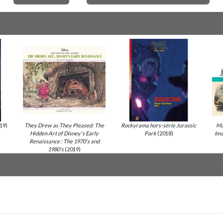
19)
They Drew as They Pleased: The
Rockyrama hors-série Jurassic
Ma
Hidden Art of Disney's Early
Park
(2018)
Ima
Renaissance : The 1970's and
1980's
(2019)