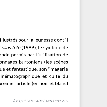
llustrés pour la jeunesse dont il
 sans tête
(1999), le symbole de
onde permis par l'utilisation de
rsonnages burtoniens (les scènes
ue et fantastique, son 'imagerie
cinématographique et culte du
remier article (en noir et blanc)
A
vis publié le 24/12/2020 à 13:12:37