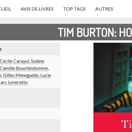
UEIL
AVIS DE LIVRES
TOP TAGS
AUTRES
TIM BURTON: H
s
Cécile Carayol
,
Solène
Camille Bouchindomme
,
e
,
Gilles Menegaldo
,
Lucie
arc Leveratto