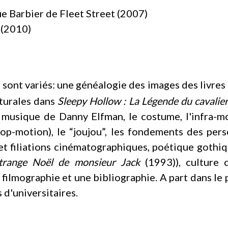
 Barbier de Fleet Street (2007)
 (2010)
ont variés: une généalogie des images des livres i
icturales dans
Sleepy Hollow : La Légende du cavalier
a musique de Danny Elfman, le costume, l'infra-m
stop-motion), le “joujou”, les fondements des pe
s et filiations cinématographiques, poétique gothiq
Étrange Noël de monsieur Jack
(1993)), culture 
filmographie et une bibliographie. A part dans le p
s d'universitaires.