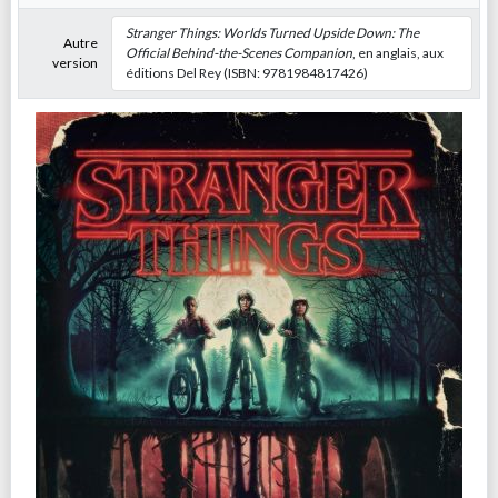
Stranger Things: Worlds Turned Upside Down: The
Autre
Official Behind-the-Scenes Companion
, en anglais, aux
version
éditions Del Rey (ISBN: 9781984817426)