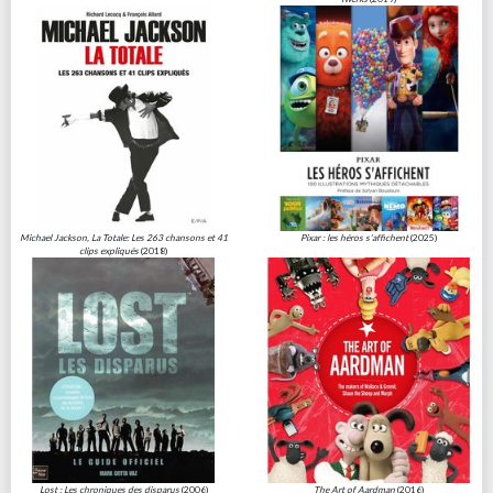
Michael Jackson, La Totale: Les 263 chansons et 41
Pixar : les héros s'affichent
(2025)
clips expliqués
(2018)
Lost : Les chroniques des disparus
(2006)
The Art of Aardman
(2016)