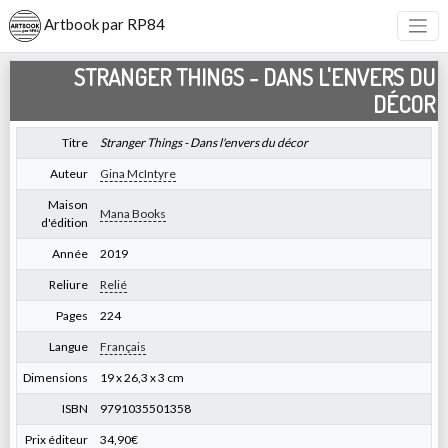
Artbook par RP84
STRANGER THINGS - DANS L'ENVERS DU
DÉCOR
Titre
Stranger Things - Dans l'envers du décor
Auteur
Gina McIntyre
Maison
Mana Books
d'édition
Année
2019
Reliure
Relié
Pages
224
Langue
Français
Dimensions
19 x 26,3 x 3 cm
ISBN
9791035501358
Prix éditeur
34,90€