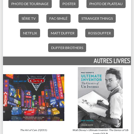
PHOTO DE TOURNAGE
POSTER
PHOTO DE PLATEAU
SÉRIE TV
FAC-SIMILÉ
STRANGER THINGS
NETFLIX
MATT DUFFER
ROSS DUFFER
DUFFER BROTHERS
AUTRES LIVRES
The Art of Cars 2
(2011)
Walt Disney's Ultimate Inventor: The Genius of Ub
Iwerks
(2019)