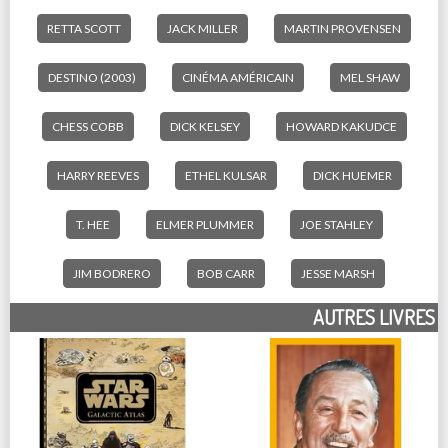
RETTA SCOTT
JACK MILLER
MARTIN PROVENSEN
DESTINO (2003)
CINÉMA AMÉRICAIN
MEL SHAW
CHESS COBB
DICK KELSEY
HOWARD KAKUDCE
HARRY REEVES
ETHEL KULSAR
DICK HUEMER
T. HEE
ELMER PLUMMER
JOE STAHLEY
JIM BODRERO
BOB CARR
JESSE MARSH
AUTRES LIVRES