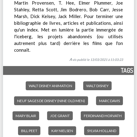
Martin Provensen, T. Hee, Elmer Plummer, Joe
Stahley, Retta Scott, Jim Bodrero, Bob Carr, Jesse
Marsh, Dick Kelsey, Jack Miller. Pour terminer une
bibliographie de livres, articles et publications, ainsi
qu'un index. Met en lumière la partie immergée de
l'iceberg, les projets abandonnés (ou utilisés
autrement plus tard) derrière les films que l'on
connaît.
Avis publié le 13/03/2021 à 11:03:23
TAGS
WALT DISNEY ANIMATION
WALT DISNEY
NEUF SAGES DE DISNEY (NINE OLD MEN)
MARC DAVIS
MARY BLAIR
JOE GRANT
FERDINAND HORVATH
BILL PEET
KAY NIELSEN
SYLVIA HOLLAND