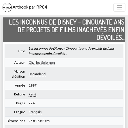
Artbook par RP84
LES INCONNUS DE DISNEY - CINQUANTE ANS
DE PROJETS DE FILMS INACHEVÉS ENFIN
DÉVOILÉS...
Les inconnus de Disney - Cinquante ans de projets de films
Titre
inachevés enfin dévoilés...
Auteur
Charles Solomon
Maison
Dreamland
d'édition
Année
1997
Reliure
Relié
Pages
224
Langue
Français
Dimensions
25 x 26 x 2 cm