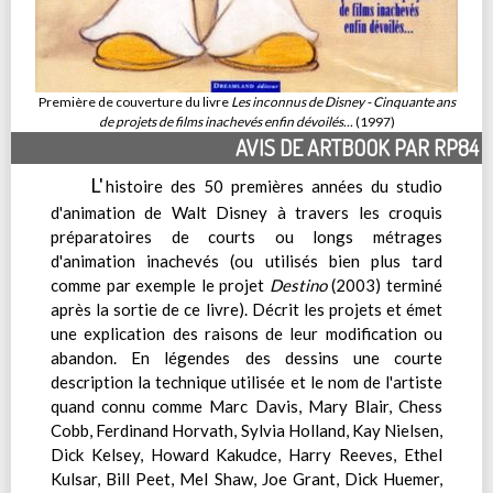
Première de couverture du livre
Les inconnus de Disney - Cinquante ans
de projets de films inachevés enfin dévoilés...
(1997)
AVIS DE ARTBOOK PAR RP84
L'
histoire des 50 premières années du studio
d'animation de Walt Disney à travers les croquis
préparatoires de courts ou longs métrages
d'animation inachevés (ou utilisés bien plus tard
comme par exemple le projet
Destino
(2003) terminé
après la sortie de ce livre). Décrit les projets et émet
une explication des raisons de leur modification ou
abandon. En légendes des dessins une courte
description la technique utilisée et le nom de l'artiste
quand connu comme Marc Davis, Mary Blair, Chess
Cobb, Ferdinand Horvath, Sylvia Holland, Kay Nielsen,
Dick Kelsey, Howard Kakudce, Harry Reeves, Ethel
Kulsar, Bill Peet, Mel Shaw, Joe Grant, Dick Huemer,