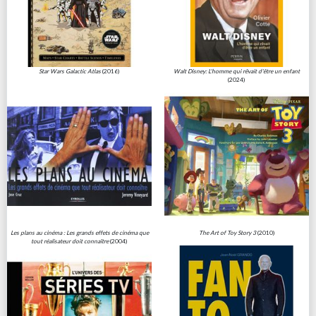
Star Wars Galactic Atlas
(2016)
Walt Disney: L'homme qui rêvait d'être un enfant
(2024)
Les plans au cinéma : Les grands effets de cinéma que
The Art of Toy Story 3
(2010)
tout réalisateur doit connaître
(2004)