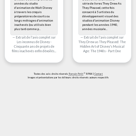
années du studio
série de livres They Drew As
d'animation de Walt Disney
They Pleased, cette fois
à travers les croquis
consacré à 5 artistes du
préparatoires de courts ou
développement visuel des
longs métrages d'animation
studios d'animation Disney
inachevés (ou utilisés bien
pendant les années 1940,
plus tard comme p...
années musicale...
Extrait de l'avis complet sur
Extrait de l'avis complet sur
Les inconnus de Disney -
They Drew as They Pleased: The
Cinquante ans de projets de
Hidden Art of Disney's Musical
films inachevés enfin dévoilés...
Age: The 1940s - Part One
©
Textes des avis: droits réservés
Romain Petit
RP84 |
Contact
Images et présentations par les éditeurs: droits réservés auteurs respectifs