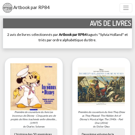
Artbook par RP84
AVIS DE LIVRES
2 avis de livres sélectionnés par
Artbook par RP84
tagués "Sylvia Holland" et
triés par ordre alphabétique du titre.
Première de couverture du livre
Les
Première de couverture du livre
They Drew
inconnus de Disney - Cinquante ans de
as They Pleased: The Hidden Art of
projets de films inachevés enfin dévoilés...
Disney's Musical Age: The 1940s - Part
(1997)
One
(2016)
de Charles Solomon
de Didier Ghez
L'histoire des 50 premières
Deuxième volume de la