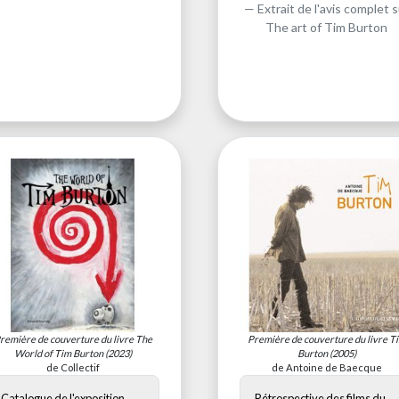
Extrait de l'avis complet s
The art of Tim Burton
remière de couverture du livre
The
Première de couverture du livre
T
World of Tim Burton
(2023)
Burton
(2005)
de Collectif
de Antoine de Baecque
Catalogue de l'exposition
Rétrospective des films du