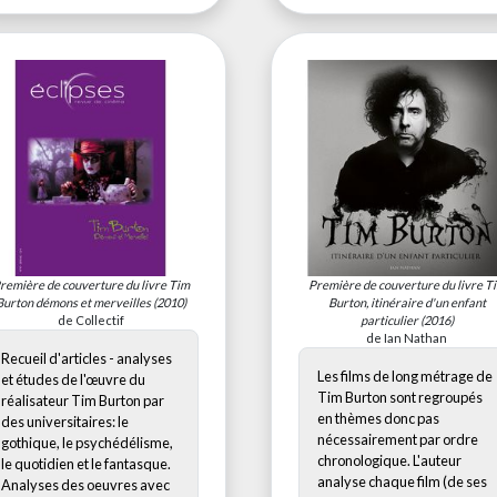
remière de couverture du livre
Tim
Première de couverture du livre
T
Burton démons et merveilles
(2010)
Burton, itinéraire d'un enfant
de Collectif
particulier
(2016)
de Ian Nathan
Recueil d'articles - analyses
Les films de long métrage de
et études de l'œuvre du
Tim Burton sont regroupés
réalisateur Tim Burton par
en thèmes donc pas
des universitaires: le
nécessairement par ordre
gothique, le psychédélisme,
chronologique. L'auteur
le quotidien et le fantasque.
analyse chaque film (de ses
Analyses des oeuvres avec