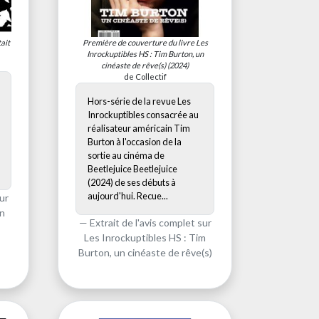
tait
Première de couverture du livre
Les
Inrockuptibles HS : Tim Burton, un
cinéaste de rêve(s)
(2024)
de Collectif
Hors-série de la revue Les
Inrockuptibles consacrée au
réalisateur américain Tim
Burton à l'occasion de la
sortie au cinéma de
Beetlejuice Beetlejuice
(2024) de ses débuts à
aujourd'hui. Recue...
ur
on
Extrait de l'avis complet sur
Les Inrockuptibles HS : Tim
Burton, un cinéaste de rêve(s)