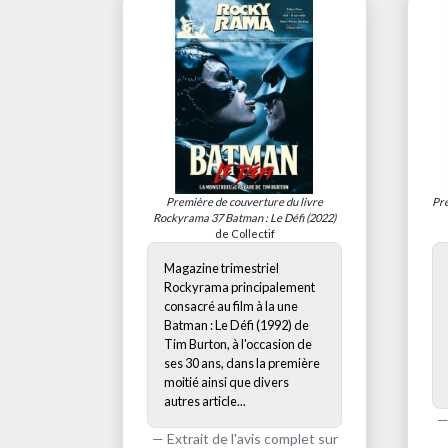
Première de couverture du livre
Pre
Rockyrama 37 Batman : Le Défi
(2022)
de Collectif
Magazine trimestriel
Rockyrama principalement
consacré au film à la une
Batman : Le Défi (1992) de
Tim Burton, à l'occasion de
ses 30 ans, dans la première
moitié ainsi que divers
autres article...
Extrait de l'avis complet sur