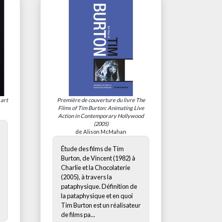
 art
Première de couverture du livre
The
Films of Tim Burton: Animating Live
Action in Contemporary Hollywood
(2005)
de Alison McMahan
Étude des films de Tim
Burton, de Vincent (1982) à
Charlie et la Chocolaterie
(2005), à travers la
pataphysique. Définition de
la pataphysique et en quoi
Tim Burton est un réalisateur
de films pa...