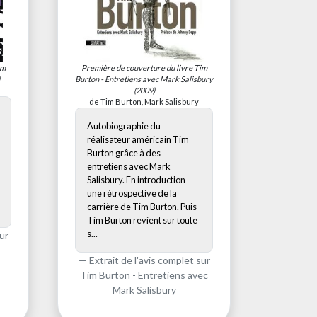
im
Première de couverture du livre
Tim
Burton - Entretiens avec Mark Salisbury
(2009)
de Tim Burton, Mark Salisbury
Autobiographie du
réalisateur américain Tim
Burton grâce à des
entretiens avec Mark
Salisbury. En introduction
une rétrospective de la
carrière de Tim Burton. Puis
Tim Burton revient sur toute
s...
ur
Extrait de l'avis complet sur
Tim Burton - Entretiens avec
Mark Salisbury