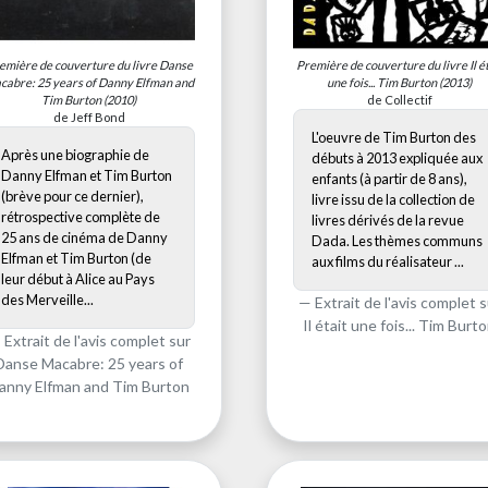
emière de couverture du livre
Danse
Première de couverture du livre
Il é
cabre: 25 years of Danny Elfman and
une fois... Tim Burton
(2013)
Tim Burton
(2010)
de Collectif
de Jeff Bond
L'oeuvre de Tim Burton des
Après une biographie de
débuts à 2013 expliquée aux
Danny Elfman et Tim Burton
enfants (à partir de 8 ans),
(brève pour ce dernier),
livre issu de la collection de
rétrospective complète de
livres dérivés de la revue
25 ans de cinéma de Danny
Dada. Les thèmes communs
Elfman et Tim Burton (de
aux films du réalisateur ...
leur début à Alice au Pays
des Merveille...
Extrait de l'avis complet s
Il était une fois... Tim Burt
Extrait de l'avis complet sur
Danse Macabre: 25 years of
anny Elfman and Tim Burton