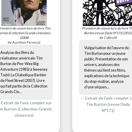
remière de couverture du livre
Tim
Première de couverture du livre
T
urton (Collection Grands cinéastes)
Burton (revue Dada N°171)
(2012)
(2008)
de Collectif
de Aurélien Ferenczi
Vulgarisation de l'œuvre de
Analyse des films du
Tim Burton pour un jeune
réalisateur américain Tim
public. Présentation de son
Burton de Pee-Wee Big
univers, analyses des
Adventure (1985) à Sweeney
thèmes qui lient ses films,
Todd: Le Diabolique Barbier
explications de la technique
de Fleet Street (2007). Livre
du stop-motion, analyse
qui fait partie de la Collection
d'une séquen...
Grands Cin...
Extrait de l'avis complet s
Extrait de l'avis complet sur
Tim Burton (revue Dada
m Burton (Collection Grands
N°171)
cinéastes)