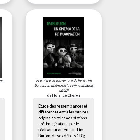
im
Première de couverture du livre
Tim
Burton, un cinéma de la ré-imagination
(2023)
de Florence Chéron
Étude des ressemblances et
différences entre les œuvres
originales et les adaptations
- ré-imagination - par le
réalisateur américain Tim
Burton, de ses débuts à Big