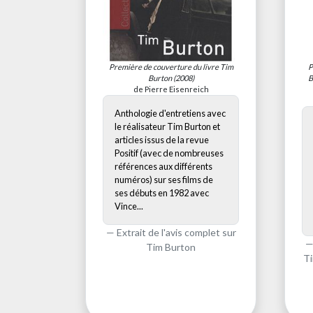
Première de couverture du livre
Tim
P
Burton
(2008)
B
de Pierre Eisenreich
Anthologie d'entretiens avec
le réalisateur Tim Burton et
articles issus de la revue
Positif (avec de nombreuses
références aux différents
numéros) sur ses films de
ses débuts en 1982 avec
Vince...
Extrait de l'avis complet sur
Tim Burton
Ti