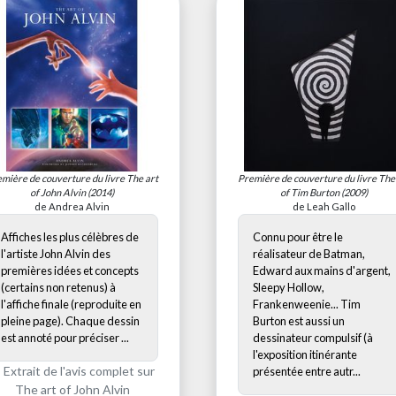
mière de couverture du livre
The art
Première de couverture du livre
The
of John Alvin
(2014)
of Tim Burton
(2009)
de Andrea Alvin
de Leah Gallo
Affiches les plus célèbres de
Connu pour être le
l'artiste John Alvin des
réalisateur de Batman,
premières idées et concepts
Edward aux mains d'argent,
(certains non retenus) à
Sleepy Hollow,
l'affiche finale (reproduite en
Frankenweenie... Tim
pleine page). Chaque dessin
Burton est aussi un
est annoté pour préciser ...
dessinateur compulsif (à
l'exposition itinérante
Extrait de l'avis complet sur
présentée entre autr...
The art of John Alvin