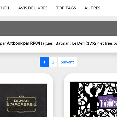
UEIL
AVIS DE LIVRES
TOP TAGS
AUTRES
 par
Artbook par RP84
tagués "Batman : Le Défi (1992)" et triés pa
1
2
Suivant