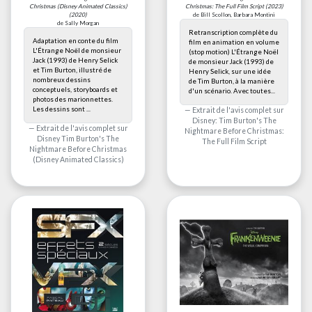
Christmas (Disney Animated Classics)
Christmas: The Full Film Script
(2023)
(2020)
de Bill Scollon, Barbara Montini
de Sally Morgan
Retranscription complète du
Adaptation en conte du film
film en animation en volume
L'Étrange Noël de monsieur
(stop motion) L'Étrange Noël
Jack (1993) de Henry Selick
de monsieur Jack (1993) de
et Tim Burton, illustré de
Henry Selick, sur une idée
nombreux dessins
de Tim Burton, à la manière
conceptuels, storyboards et
d'un scénario. Avec toutes...
photos des marionnettes.
Les dessins sont ...
Extrait de l'avis complet sur
Disney: Tim Burton's The
Extrait de l'avis complet sur
Nightmare Before Christmas:
Disney Tim Burton's The
The Full Film Script
Nightmare Before Christmas
(Disney Animated Classics)