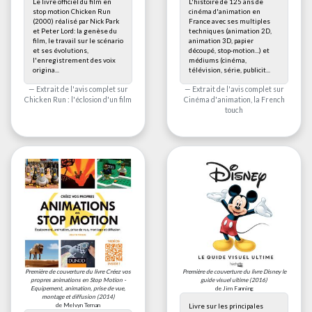
Le livre officiel du film en
L'histoire de 125 ans de
stop motion Chicken Run
cinéma d'animation en
(2000) réalisé par Nick Park
France avec ses multiples
et Peter Lord: la genèse du
techniques (animation 2D,
film, le travail sur le scénario
animation 3D, papier
et ses évolutions,
découpé, stop-motion...) et
l'enregistrement des voix
médiums (cinéma,
origina...
télévision, série, publicit...
Extrait de l'avis complet sur
Extrait de l'avis complet sur
Chicken Run : l'éclosion d'un film
Cinéma d'animation, la French
touch
Première de couverture du livre
Créez vos
Première de couverture du livre
Disney le
propres animations en Stop Motion -
guide visuel ultime
(2016)
Equipement, animation, prise de vue,
de Jim Fanning
montage et diffusion
(2014)
de Melvyn Ternan
Livre sur les principales