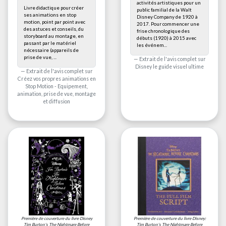
activités artistiques pour un
Livre didactique pour créer
public familial de la Walt
ses animations en stop
Disney Company de 1920 à
motion, point par point avec
2017. Pour commencer une
des astuces et conseils, du
frise chronologique des
storyboard au montage, en
débuts (1920) à 2015 avec
passant par le matériel
les événem...
nécessaire (appareils de
prise de vue, ...
Extrait de l'avis complet sur
Disney le guide visuel ultime
Extrait de l'avis complet sur
Créez vos propres animations en
Stop Motion - Equipement,
animation, prise de vue, montage
et diffusion
Première de couverture du livre
Disney
Première de couverture du livre
Disney:
Tim Burton's The Nightmare Before
Tim Burton's The Nightmare Before