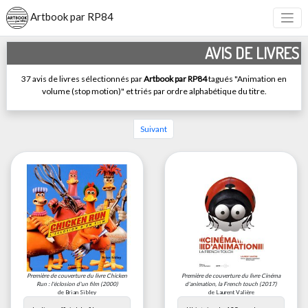
Artbook par RP84
AVIS DE LIVRES
37 avis de livres sélectionnés par
Artbook par RP84
tagués "Animation en
volume (stop motion)" et triés par ordre alphabétique du titre.
Suivant
Première de couverture du livre
Chicken
Première de couverture du livre
Cinéma
Run : l'éclosion d'un film
(2000)
d'animation, la French touch
(2017)
de Brian Sibley
de Laurent Valière