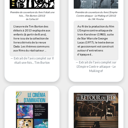
Première de couverture du livre
Il était une
Première de couverture du livre
L'Empire
fois... Tim Burton
(2013)
Contre-attaque - Le Making of
(2013)
de Collectif
de J.W. Rinzler
L'oeuvre de Tim Burton des
Au fil de la production du film
débuts à 2013 expliquée aux
L'Empire contre-attaque de
enfants (à partir de 8 ans),
Irvin Kershner (1980), suite
livre issu de la collection de
de Star Wars de George
livres dérivés de la revue
Lucas (1977), le texte dense
Dada. Les thèmes communs
et passionnant est construit
aux films du réalisateur ...
autour d'entretiens
d'époque d...
Extrait de l'avis complet sur
Il
Extrait de l'avis complet sur
était une fois... Tim Burton
L'Empire Contre-attaque - Le
Making of