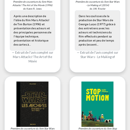
Première de couverture du livre
Mars
Première de couverture du livre
Star Wars
Attacks! The Art of the Movie
(1996)
- Le Making of
(2014)
de Karen R. Jones
de J.W. Rinzler
Après une description de
Dans les coulisses de la
l'idée du film Mars Attacks!
production de Star Wars de
de Tim Burton (1996) et
George Lucas (1977) grâce à
présentation des acteurs et
des entretiens avec les
des principales personnes de
acteurs et techniciens du
l'équipe technique,
film effectués pendant sa
présentation et historique
production et peu de temps
des cartes à...
après (essent...
Extrait de l'avis complet sur
Extrait de l'avis complet sur
Mars Attacks! The Art of the
Star Wars - Le Making of
Movie
Première de couverture du livre
Star Wars
Première de couverture du livre
Stop