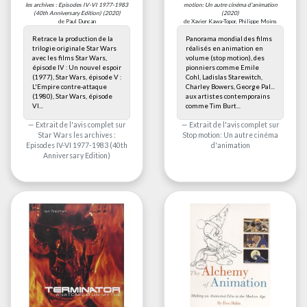
les archives : Episodes IV-VI 1977-1983
motion: Un autre cinéma d'animation
(40th Anniversary Edition)
(2020)
(2020)
de Paul Duncan
de Xavier Kawa-Topor, Philippe Moins
Retrace la production de la
Panorama mondial des films
trilogie originale Star Wars
réalisés en animation en
avec les films Star Wars,
volume (stop motion), des
épisode IV : Un nouvel espoir
pionniers comme Emile
(1977), Star Wars, épisode V :
Cohl, Ladislas Starewitch,
L'Empire contre-attaque
Charley Bowers, George Pal...
(1980), Star Wars, épisode
aux artistes contemporains
VI...
comme Tim Burt...
Extrait de l'avis complet sur
Extrait de l'avis complet sur
Star Wars les archives :
Stop motion: Un autre cinéma
Episodes IV-VI 1977-1983 (40th
d'animation
Anniversary Edition)