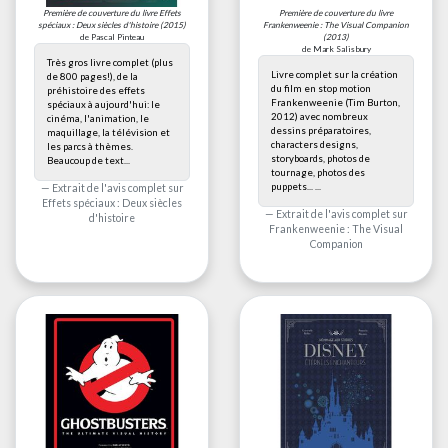
Première de couverture du livre
Effets
Première de couverture du livre
spéciaux : Deux siècles d'histoire
(2015)
Frankenweenie : The Visual Companion
de Pascal Pinteau
(2013)
de Mark Salisbury
Très gros livre complet (plus
Livre complet sur la création
de 800 pages!), de la
du film en stop motion
préhistoire des effets
Frankenweenie (Tim Burton,
spéciaux à aujourd'hui: le
2012) avec nombreux
cinéma, l'animation, le
dessins préparatoires,
maquillage, la télévision et
characters designs,
les parcs à thèmes.
storyboards, photos de
Beaucoup de text...
tournage, photos des
puppets... ...
Extrait de l'avis complet sur
Effets spéciaux : Deux siècles
Extrait de l'avis complet sur
d'histoire
Frankenweenie : The Visual
Companion