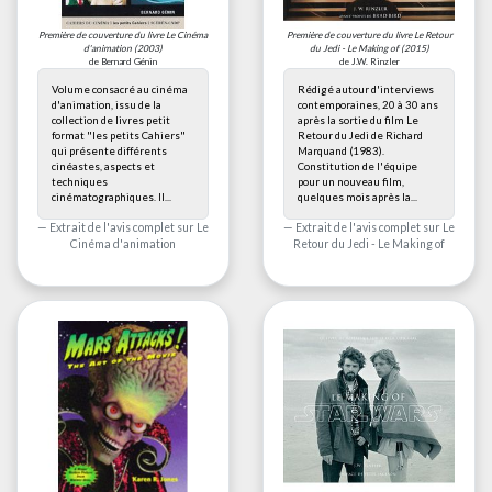
Première de couverture du livre
Le Cinéma
Première de couverture du livre
Le Retour
d'animation
(2003)
du Jedi - Le Making of
(2015)
de Bernard Génin
de J.W. Rinzler
Volume consacré au cinéma
Rédigé autour d'interviews
d'animation, issu de la
contemporaines, 20 à 30 ans
collection de livres petit
après la sortie du film Le
format "les petits Cahiers"
Retour du Jedi de Richard
qui présente différents
Marquand (1983).
cinéastes, aspects et
Constitution de l'équipe
techniques
pour un nouveau film,
cinématographiques. Il...
quelques mois après la...
Extrait de l'avis complet sur
Le
Extrait de l'avis complet sur
Le
Cinéma d'animation
Retour du Jedi - Le Making of