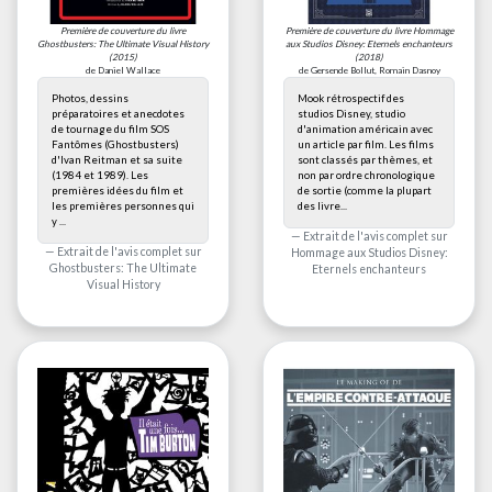
Première de couverture du livre
Première de couverture du livre
Hommage
Ghostbusters: The Ultimate Visual History
aux Studios Disney: Eternels enchanteurs
(2015)
(2018)
de Daniel Wallace
de Gersende Bollut, Romain Dasnoy
Photos, dessins
Mook rétrospectif des
préparatoires et anecdotes
studios Disney, studio
de tournage du film SOS
d'animation américain avec
Fantômes (Ghostbusters)
un article par film. Les films
d'Ivan Reitman et sa suite
sont classés par thèmes, et
(1984 et 1989). Les
non par ordre chronologique
premières idées du film et
de sortie (comme la plupart
les premières personnes qui
des livre...
y ...
Extrait de l'avis complet sur
Extrait de l'avis complet sur
Hommage aux Studios Disney:
Ghostbusters: The Ultimate
Eternels enchanteurs
Visual History