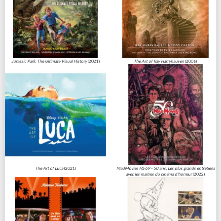
Jurassic Park: The Ultimate Visual History
(2021)
The Art of Ray Harryhausen
(2006)
The Art of Luca
(2021)
MadMovies HS 69 - 50 ans: Les plus grands entretiens
avec les maîtres du cinéma d'horreur
(2022)