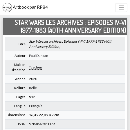
Artbook par RP84
STAR WARS LES ARCHIVES : EPISODES IV-VI
1977-1983 (40TH ANNIVERSARY EDITION)
Star Wars les archives : Episodes IV-VI 1977-1983 (40th
Titre
Anniversary Edition)
Auteur
Paul Duncan
Maison
Taschen
d'édition
Année
2020
Reliure
Relié
Pages
512
Langue
Français
Dimensions
16,4 x 22,8 x 4,2 cm
ISBN
9783836581165