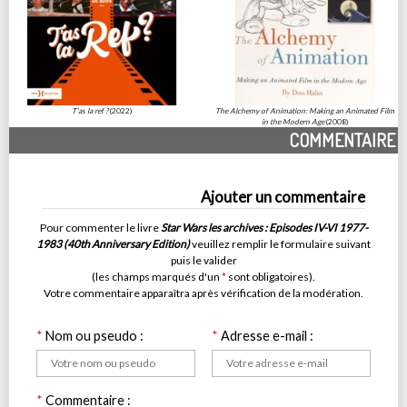
T'as la ref ?
(2022)
The Alchemy of Animation: Making an Animated Film
in the Modern Age
(2008)
COMMENTAIRE
Ajouter un commentaire
Pour commenter le livre
Star Wars les archives : Episodes IV-VI 1977-
1983 (40th Anniversary Edition)
veuillez remplir le formulaire suivant
puis le valider
(les champs marqués d'un
*
sont obligatoires).
Votre commentaire apparaîtra après vérification de la modération.
*
Nom ou pseudo :
*
Adresse e-mail :
*
Commentaire :