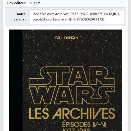
Prix éditeur
20,00€
Autre
The Star Wars Archives. 1977–1983. 40th Ed.
, en anglais,
version
aux éditions Taschen (ISBN: 9783836581172)