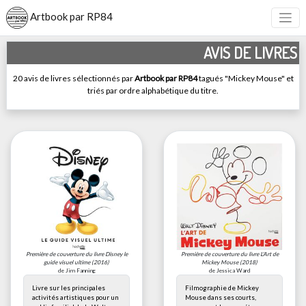
Artbook par RP84
AVIS DE LIVRES
20 avis de livres sélectionnés par
Artbook par RP84
tagués "Mickey Mouse" et
triés par ordre alphabétique du titre.
Première de couverture du livre
Disney le
Première de couverture du livre
L'Art de
guide visuel ultime
(2016)
Mickey Mouse
(2018)
de Jim Fanning
de Jessica Ward
Livre sur les principales
Filmographie de Mickey
activités artistiques pour un
Mouse dans ses courts,