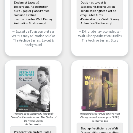
Design et Layout &
Design et Layout &
Background. Reproduction
Background. Reproduction
sur du papier glacé d'art de
sur du papier glacé d'art de
croquis des films
croquis des films
d'animation des Walt Disney
d'animation des Walt Disney
Animation Studios en pl...
Animation Studios en pl...
Extrait de l'avis complet sur
Extrait de l'avis complet sur
Walt Disney Animation Studios
Walt Disney Animation Studios
The Archive Series : Layout &
The Archive Series : Story
Background
Première de couverture du livre
Walt
Première de couverture du livre
Walt
Disney's Ultimate Inventor: The Genius of
Disney, un américain original
(1999)
Ub Iwerks
(2019)
de Thomas Bob
de Don Iwerks
Biographie officielle de Walt
Présentation en détails des
Disney initialement publiée