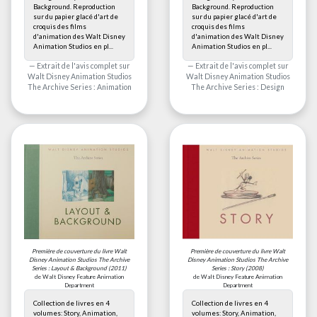
Background. Reproduction
Background. Reproduction
sur du papier glacé d'art de
sur du papier glacé d'art de
croquis des films
croquis des films
d'animation des Walt Disney
d'animation des Walt Disney
Animation Studios en pl...
Animation Studios en pl...
Extrait de l'avis complet sur
Extrait de l'avis complet sur
Walt Disney Animation Studios
Walt Disney Animation Studios
The Archive Series : Animation
The Archive Series : Design
Première de couverture du livre
Walt
Première de couverture du livre
Walt
Disney Animation Studios The Archive
Disney Animation Studios The Archive
Series : Layout & Background
(2011)
Series : Story
(2008)
de Walt Disney Feature Animation
de Walt Disney Feature Animation
Department
Department
Collection de livres en 4
Collection de livres en 4
volumes: Story, Animation,
volumes: Story, Animation,