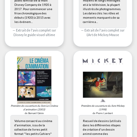
public familial de la Walt
moyens et longs métrages
Disney Company de 1920 à
et à la télévision, la plupart
2017. Pour commencer une
illustrés de photogrammes.
frise chronologique des
Les dates clés: les rôles et
débuts (1920) à 2015 avec
moments marquants de sa
les événem...
carrière a...
Extrait de l'avis complet sur
Extrait de l'avis complet sur
Disney le guide visuel ultime
L'Art de Mickey Mouse
Première de couverture du livre
Le Cinéma
Première de couverture du livre
Mickey
d'animation
(2003)
(1998)
de Bernard Génin
de Pierre Lambert
Volume consacré au cinéma
Recueil de dessins (utilisés
d'animation, issu de la
dans les différentes étapes
collection de livres petit
de création d'un dessin
format "les petits Cahiers"
animé comme des