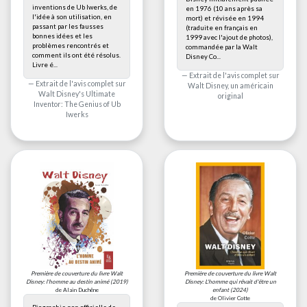
inventions de Ub Iwerks, de
en 1976 (10 ans après sa
l'idée à son utilisation, en
mort) et révisée en 1994
passant par les fausses
(traduite en français en
bonnes idées et les
1999 avec l'ajout de photos),
problèmes rencontrés et
commandée par la Walt
comment ils ont été résolus.
Disney Co...
Livre é...
Extrait de l'avis complet sur
Extrait de l'avis complet sur
Walt Disney, un américain
Walt Disney's Ultimate
original
Inventor: The Genius of Ub
Iwerks
Première de couverture du livre
Walt
Première de couverture du livre
Walt
Disney: l'homme au destin animé
(2019)
Disney: L'homme qui rêvait d'être un
de Alain Duchêne
enfant
(2024)
de Olivier Cotte