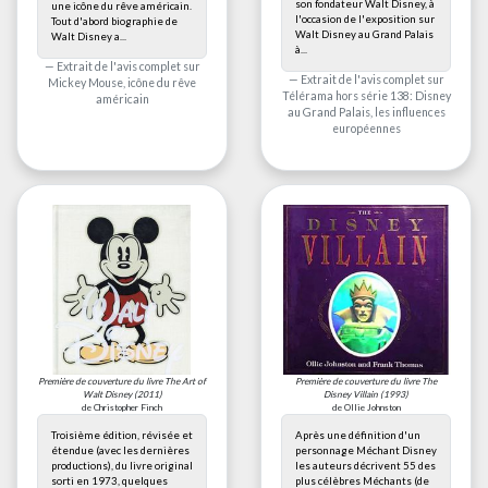
son fondateur Walt Disney, à
une icône du rêve américain.
l'occasion de l'exposition sur
Tout d'abord biographie de
Walt Disney au Grand Palais
Walt Disney a...
à...
Extrait de l'avis complet sur
Extrait de l'avis complet sur
Mickey Mouse, icône du rêve
Télérama hors série 138: Disney
américain
au Grand Palais, les influences
européennes
Première de couverture du livre
The Art of
Première de couverture du livre
The
Walt Disney
(2011)
Disney Villain
(1993)
de Christopher Finch
de Ollie Johnston
Troisième édition, révisée et
Après une définition d'un
étendue (avec les dernières
personnage Méchant Disney
productions), du livre original
les auteurs décrivent 55 des
sorti en 1973, quelques
plus célèbres Méchants (de