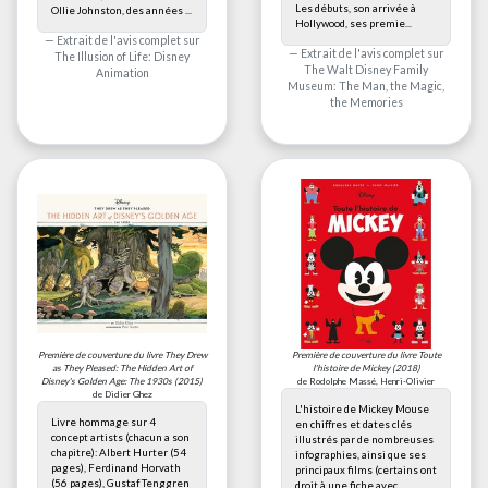
Les débuts, son arrivée à
Ollie Johnston, des années ...
Hollywood, ses premie...
Extrait de l'avis complet sur
Extrait de l'avis complet sur
The Illusion of Life: Disney
The Walt Disney Family
Animation
Museum: The Man, the Magic,
the Memories
Première de couverture du livre
They Drew
Première de couverture du livre
Toute
as They Pleased: The Hidden Art of
l'histoire de Mickey
(2018)
Disney's Golden Age: The 1930s
(2015)
de Rodolphe Massé, Henri-Olivier
de Didier Ghez
L'histoire de Mickey Mouse
Livre hommage sur 4
en chiffres et dates clés
concept artists (chacun a son
illustrés par de nombreuses
chapitre): Albert Hurter (54
infographies, ainsi que ses
pages), Ferdinand Horvath
principaux films (certains ont
(56 pages), Gustaf Tenggren
droit à une fiche avec