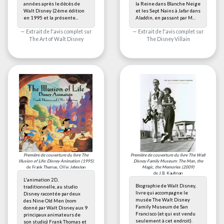
années après le décès de
la Reine dans Blanche Neige
Walt Disney (2ème édition
et les Sept Nains à Jafar dans
en 1995 et la présente...
Aladdin, en passant par M...
Extrait de l'avis complet sur
Extrait de l'avis complet sur
The Art of Walt Disney
The Disney Villain
Première de couverture du livre
The
Première de couverture du livre
The Walt
Illusion of Life: Disney Animation
(1995)
Disney Family Museum: The Man, the
de Frank Thomas, Ollie Johnston
Magic, the Memories
(2009)
de J.B. Kaufman
L'animation 2D,
Biographie de Walt Disney,
traditionnelle, au studio
livre qui accompagne le
Disney racontée par deux
musée The Walt Disney
des Nine Old Men (nom
Family Museum de San
donné par Walt Disney aux 9
Francisco (et qui est vendu
principaux animateurs de
seulement à cet endroit).
son studio) Frank Thomas et