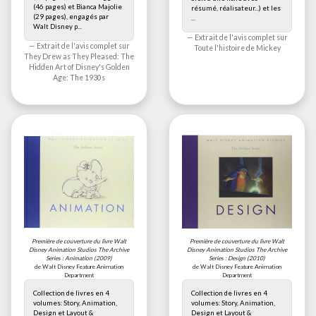
(46 pages) et Bianca Majolie
résumé, réalisateur...) et les
(29 pages), engagés par
...
Walt Disney p...
Extrait de l'avis complet sur
Extrait de l'avis complet sur
Toute l'histoire de Mickey
They Drew as They Pleased: The
Hidden Art of Disney's Golden
Age: The 1930s
Première de couverture du livre
Walt
Première de couverture du livre
Walt
Disney Animation Studios The Archive
Disney Animation Studios The Archive
Series : Animation
(2009)
Series : Design
(2010)
de Walt Disney Feature Animation
de Walt Disney Feature Animation
Department
Department
Collection de livres en 4
Collection de livres en 4
volumes: Story, Animation,
volumes: Story, Animation,
Design et Layout &
Design et Layout &