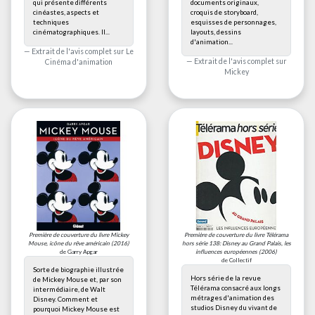
qui présente différents
documents originaux,
cinéastes, aspects et
croquis de storyboard,
techniques
esquisses de personnages,
cinématographiques. Il...
layouts, dessins
d'animation...
Extrait de l'avis complet sur
Le
Extrait de l'avis complet sur
Cinéma d'animation
Mickey
Première de couverture du livre
Mickey
Première de couverture du livre
Télérama
Mouse, icône du rêve américain
(2016)
hors série 138: Disney au Grand Palais, les
de Garry Apgar
influences européennes
(2006)
de Collectif
Sorte de biographie illustrée
Hors série de la revue
de Mickey Mouse et, par son
Télérama consacré aux longs
intermédiaire, de Walt
métrages d'animation des
Disney. Comment et
studios Disney du vivant de
pourquoi Mickey Mouse est