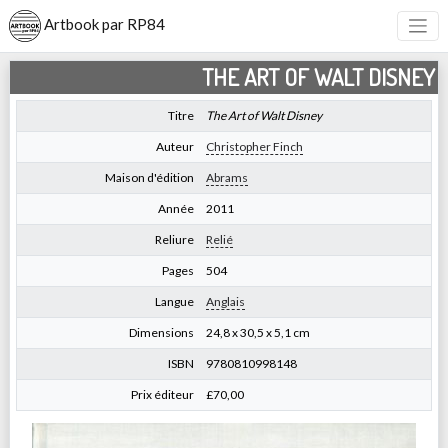
Artbook par RP84
THE ART OF WALT DISNEY
Titre
The Art of Walt Disney
Auteur
Christopher Finch
Maison d'édition
Abrams
Année
2011
Reliure
Relié
Pages
504
Langue
Anglais
Dimensions
24,8 x 30,5 x 5,1 cm
ISBN
9780810998148
Prix éditeur
£70,00