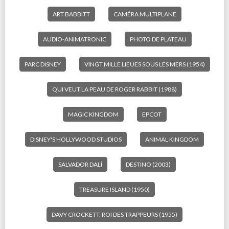
ART BABBITT
CAMÉRA MULTIPLANE
AUDIO-ANIMATRONIC
PHOTO DE PLATEAU
PARC DISNEY
VINGT MILLE LIEUES SOUS LES MERS (1954)
QUI VEUT LA PEAU DE ROGER RABBIT (1988)
MAGIC KINGDOM
EPCOT
DISNEY'S HOLLYWOOD STUDIOS
ANIMAL KINGDOM
SALVADOR DALÍ
DESTINO (2003)
TREASURE ISLAND (1950)
DAVY CROCKETT, ROI DES TRAPPEURS (1955)