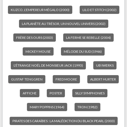
KUZCO, L'EMPEREUR MÉGALO (2000)
LILO ET STITCH (2002)
LA PLANÈTE AU TRÉSOR, UN NOUVEL UNIVERS (2002)
FRÈRE DES OURS (2003)
LA FERME SE REBELLE (2004)
MICKEY MOUSE
MÉLODIE DU SUD (1946)
L'ÉTRANGE NOËL DE MONSIEUR JACK (1993)
UB IWERKS
GUSTAF TENGGREN
FRED MOORE
ALBERT HURTER
AFFICHE
POSTER
SILLY SYMPHONIES
MARY POPPINS (1964)
TRON (1982)
PIRATES DES CARAÏBES : LA MALÉDICTION DU BLACK PEARL (2003)