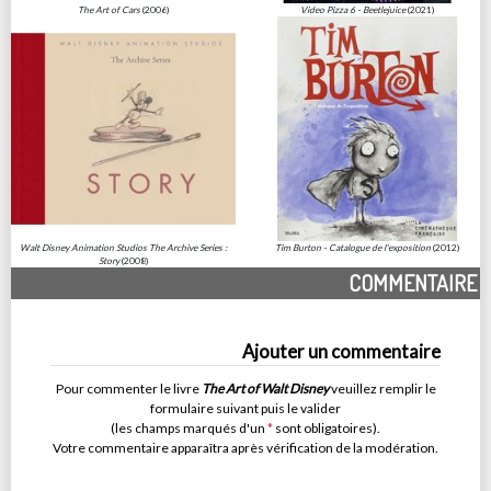
The Art of Cars
(2006)
Video Pizza 6 - Beetlejuice
(2021)
Walt Disney Animation Studios The Archive Series :
Tim Burton - Catalogue de l'exposition
(2012)
Story
(2008)
COMMENTAIRE
Ajouter un commentaire
Pour commenter le livre
The Art of Walt Disney
veuillez remplir le
formulaire suivant puis le valider
(les champs marqués d'un
*
sont obligatoires).
Votre commentaire apparaîtra après vérification de la modération.