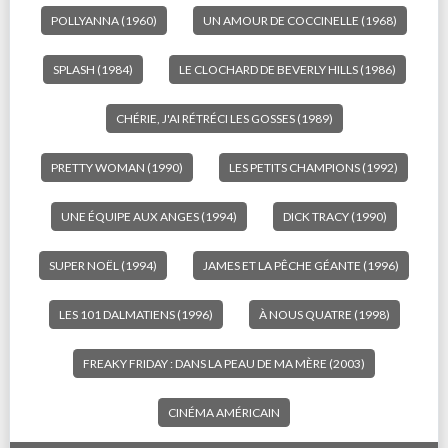
POLLYANNA (1960)
UN AMOUR DE COCCINELLE (1968)
SPLASH (1984)
LE CLOCHARD DE BEVERLY HILLS (1986)
CHÉRIE, J'AI RÉTRÉCI LES GOSSES (1989)
PRETTY WOMAN (1990)
LES PETITS CHAMPIONS (1992)
UNE ÉQUIPE AUX ANGES (1994)
DICK TRACY (1990)
SUPER NOËL (1994)
JAMES ET LA PÊCHE GÉANTE (1996)
LES 101 DALMATIENS (1996)
À NOUS QUATRE (1998)
FREAKY FRIDAY : DANS LA PEAU DE MA MÈRE (2003)
CINÉMA AMÉRICAIN