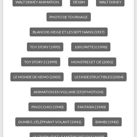
WALT DISNEY ANIMATION
DESSIN
WALT DISNEY
PHOTO DE TOURNAGE
BLANCHE-NEIGE ET LES SEPT NAINS (1937)
TOY STORY (1995)
1001 PATTES (1998)
TOY STORY 2 (1999)
MONSTRES ET CIE (2001)
LE MONDE DE NEMO (2003)
LES INDESTRUCTIBLES (2004)
ANIMATION EN VOLUME (STOP MOTION)
PINOCCHIO (1940)
FANTASIA (1940)
DUMBO, L'ÉLÉPHANT VOLANT (1941)
BAMBI (1942)
LE CRAPAUD ET LE MAÎTRE D'ÉCOLE (1949)