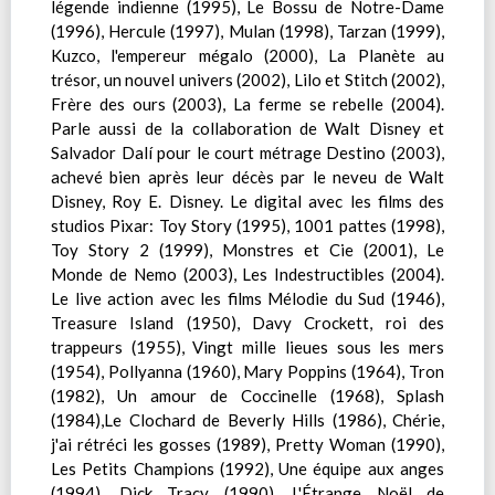
légende indienne (1995), Le Bossu de Notre-Dame
(1996), Hercule (1997), Mulan (1998), Tarzan (1999),
Kuzco, l'empereur mégalo (2000), La Planète au
trésor, un nouvel univers (2002), Lilo et Stitch (2002),
Frère des ours (2003), La ferme se rebelle (2004).
Parle aussi de la collaboration de Walt Disney et
Salvador Dalí pour le court métrage Destino (2003),
achevé bien après leur décès par le neveu de Walt
Disney, Roy E. Disney. Le digital avec les films des
studios Pixar: Toy Story (1995), 1001 pattes (1998),
Toy Story 2 (1999), Monstres et Cie (2001), Le
Monde de Nemo (2003), Les Indestructibles (2004).
Le live action avec les films Mélodie du Sud (1946),
Treasure Island (1950), Davy Crockett, roi des
trappeurs (1955), Vingt mille lieues sous les mers
(1954), Pollyanna (1960), Mary Poppins (1964), Tron
(1982), Un amour de Coccinelle (1968), Splash
(1984),Le Clochard de Beverly Hills (1986), Chérie,
j'ai rétréci les gosses (1989), Pretty Woman (1990),
Les Petits Champions (1992), Une équipe aux anges
(1994), Dick Tracy (1990), L'Étrange Noël de