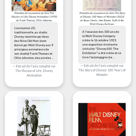
Première de couverture du livre
The
Première de couverture du livre
The Story
Illusion of Life: Disney Animation
(1995)
of Disney: 100 Years of Wonder
(2023)
de Frank Thomas, Ollie Johnston
de Bruce Steele, John Baxter, Staff of the
Walt Disney Archives
L'animation 2D,
A l'occasion des 100 ans de
traditionnelle, au studio
la Walt Disney Company
Disney racontée par deux
créée le 16 octobre 1923,
des Nine Old Men (nom
une exposition itinérante
donné par Walt Disney aux 9
intitulée "Disney100: The
principaux animateurs de
Exhibition" a été créée et ce
son studio) Frank Thomas et
livre l'accompagne (ce ...
Ollie Johnston, des années ...
Extrait de l'avis complet sur
Extrait de l'avis complet sur
The Story of Disney: 100 Years of
The Illusion of Life: Disney
Wonder
Animation