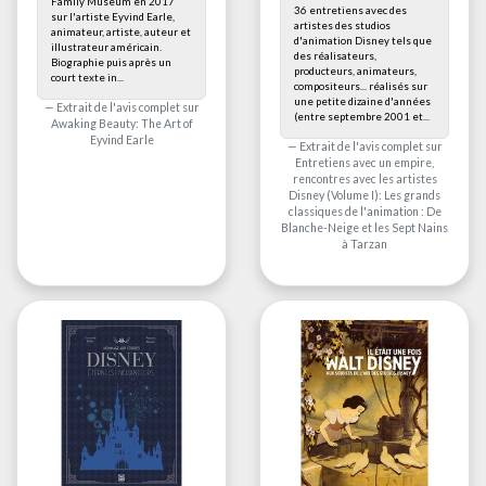
Family Museum en 2017
36 entretiens avec des
sur l'artiste Eyvind Earle,
artistes des studios
animateur, artiste, auteur et
d'animation Disney tels que
illustrateur américain.
des réalisateurs,
Biographie puis après un
producteurs, animateurs,
court texte in...
compositeurs... réalisés sur
une petite dizaine d'années
Extrait de l'avis complet sur
(entre septembre 2001 et...
Awaking Beauty: The Art of
Eyvind Earle
Extrait de l'avis complet sur
Entretiens avec un empire,
rencontres avec les artistes
Disney (Volume I): Les grands
classiques de l'animation : De
Blanche-Neige et les Sept Nains
à Tarzan