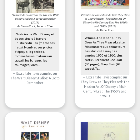
Première de couverture du livre
The Walt
Première de couverture du livre
They Drew
Disney Studios: A Lot to Remember
as They Pleased: The Hidden Art Of
(2019)
Disney's Mid-Century Era : The 1950's
de Steven Clark, Rebecca Cline
and 1960's
(2018)
de Didier Ghez
L'histoire de Walt Disney et
Volume 4 de la série They
de son studio à travers
Drew As They Pleased, cette
l'histoire du lieu (même des
fois consacré aux animateurs
lieux). Nombreuses photos
des studios Disney des
d'époque, légendées,
années 1950 et 1960, plus
comme des animateurs au
particulièrement Lee Blair
travail, les bureaux, les
(30 pages), Mary Blair (48
tournages, vues ...
pages), To...
Extrait de l'avis complet sur
Extrait de l'avis complet sur
The Walt Disney Studios: A Lot to
They Drew as They Pleased: The
Remember
Hidden Art Of Disney's Mid-
Century Era : The 1950's and
1960's