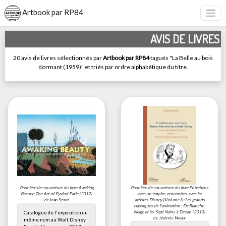
Artbook par RP84
AVIS DE LIVRES
20 avis de livres sélectionnés par
Artbook par RP84
tagués "La Belle au bois
dormant (1959)" et triés par ordre alphabétique du titre.
Première de couverture du livre
Awaking
Première de couverture du livre
Entretiens
Beauty: The Art of Eyvind Earle
(2017)
avec un empire, rencontres avec les
de Ioan Szasz
artistes Disney (Volume I): Les grands
classiques de l'animation : De Blanche-
Neige et les Sept Nains à Tarzan
(2010)
Catalogue de l'exposition du
de Jérémie Noyer
même nom au Walt Disney