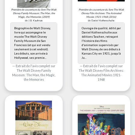
Première de couverture du livre
The Walt
Première de couverture du livre
The Walt
Disney Family Museum: The Man, the
Disney Film Archives: The Animated
Magic, the Memories
(2009)
Movies 1921-1968
(2016)
de J.B. Kaufman
de Daniel Kothenschulte
Biographie de Walt Disney,
Ouvrage de qualité, édité par
livre qui accompagne le
Daniel Kothenschulte aux
musée The Walt Disney
éditions Taschen, retraçant
Family Museum de San
l'histoire des films
Francisco (et qui est vendu
d'animation supervisés par
seulement à cet endroit).
Walt Disney, de ses débuts à
Les débuts, son arrivée à
Kansas City en 1921, jusqu'à
Hollywood, ses premie...
Ju...
Extrait de l'avis complet sur
Extrait de l'avis complet sur
The Walt Disney Family
The Walt Disney Film Archives:
Museum: The Man, the Magic,
The Animated Movies 1921-
the Memories
1968