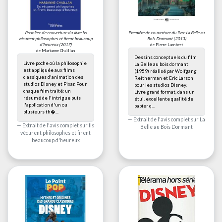
Première de couverture du livre
Ils
Première de couverture du livre
La Belle au
vécurent philosophes et firent beaucoup
Bois Dormant
(2013)
d'heureux
(2017)
de Pierre Lambert
de Marianne Chaillan
Dessins conceptuels du film
Livre poche où la philosophie
La Belle au bois dormant
est appliquée aux films
(1959) réalisé par Wolfgang
classiques d'animation des
Reitherman et Eric Larson
studios Disney et Pixar. Pour
pour les studios Disney.
chaque film traité: un
Livre grand format, dans un
résumé de l'intrigue puis
étui, excellente qualité de
l'application d'un ou
papier q...
plusieurs th�...
Extrait de l'avis complet sur
La
Extrait de l'avis complet sur
Ils
Belle au Bois Dormant
vécurent philosophes et firent
beaucoup d'heureux