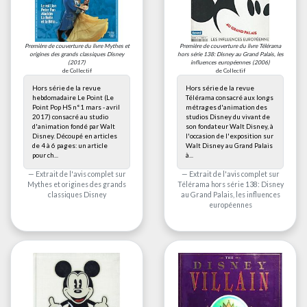
Première de couverture du livre
Mythes et
Première de couverture du livre
Télérama
origines des grands classiques Disney
hors série 138: Disney au Grand Palais, les
(2017)
influences européennes
(2006)
de Collectif
de Collectif
Hors série de la revue
Hors série de la revue
hebdomadaire Le Point (Le
Télérama consacré aux longs
Point Pop HS n°1 mars - avril
métrages d'animation des
2017) consacré au studio
studios Disney du vivant de
d'animation fondé par Walt
son fondateur Walt Disney, à
Disney. Découpé en articles
l'occasion de l'exposition sur
de 4 à 6 pages: un article
Walt Disney au Grand Palais
pour ch...
à...
Extrait de l'avis complet sur
Extrait de l'avis complet sur
Mythes et origines des grands
Télérama hors série 138: Disney
classiques Disney
au Grand Palais, les influences
européennes