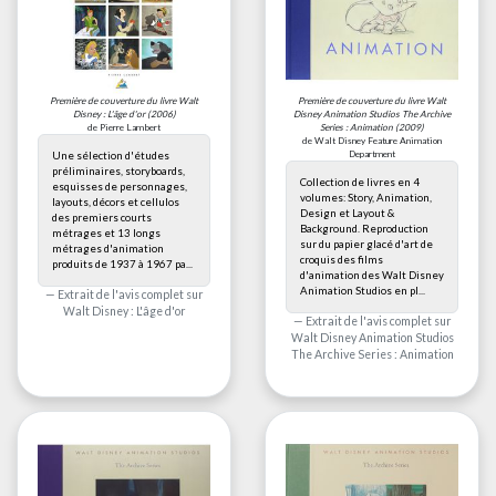
Première de couverture du livre
Walt
Première de couverture du livre
Walt
Disney : L'âge d'or
(2006)
Disney Animation Studios The Archive
de Pierre Lambert
Series : Animation
(2009)
de Walt Disney Feature Animation
Department
Une sélection d'études
préliminaires, storyboards,
Collection de livres en 4
esquisses de personnages,
volumes: Story, Animation,
layouts, décors et cellulos
Design et Layout &
des premiers courts
Background. Reproduction
métrages et 13 longs
sur du papier glacé d'art de
métrages d'animation
croquis des films
produits de 1937 à 1967 pa...
d'animation des Walt Disney
Animation Studios en pl...
Extrait de l'avis complet sur
Walt Disney : L'âge d'or
Extrait de l'avis complet sur
Walt Disney Animation Studios
The Archive Series : Animation