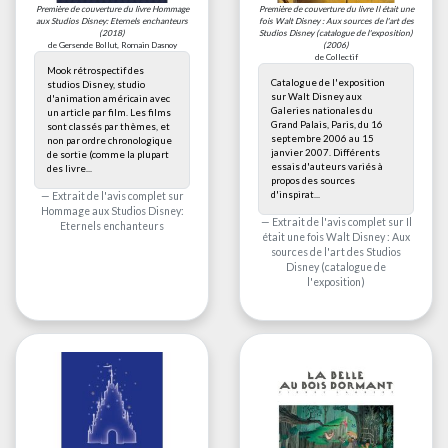
Première de couverture du livre
Hommage
Première de couverture du livre
Il était une
aux Studios Disney: Eternels enchanteurs
fois Walt Disney : Aux sources de l'art des
(2018)
Studios Disney (catalogue de l'exposition)
de Gersende Bollut, Romain Dasnoy
(2006)
de Collectif
Mook rétrospectif des
Catalogue de l'exposition
studios Disney, studio
sur Walt Disney aux
d'animation américain avec
Galeries nationales du
un article par film. Les films
Grand Palais, Paris, du 16
sont classés par thèmes, et
septembre 2006 au 15
non par ordre chronologique
janvier 2007. Différents
de sortie (comme la plupart
essais d'auteurs variés à
des livre...
propos des sources
d'inspirat...
Extrait de l'avis complet sur
Hommage aux Studios Disney:
Extrait de l'avis complet sur
Il
Eternels enchanteurs
était une fois Walt Disney : Aux
sources de l'art des Studios
Disney (catalogue de
l'exposition)