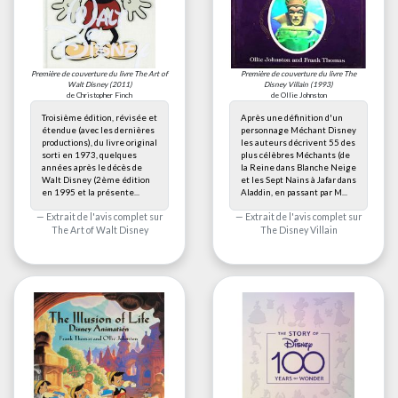
Première de couverture du livre
The Art of
Première de couverture du livre
The
Walt Disney
(2011)
Disney Villain
(1993)
de Christopher Finch
de Ollie Johnston
Troisième édition, révisée et
Après une définition d'un
étendue (avec les dernières
personnage Méchant Disney
productions), du livre original
les auteurs décrivent 55 des
sorti en 1973, quelques
plus célèbres Méchants (de
années après le décès de
la Reine dans Blanche Neige
Walt Disney (2ème édition
et les Sept Nains à Jafar dans
en 1995 et la présente...
Aladdin, en passant par M...
Extrait de l'avis complet sur
Extrait de l'avis complet sur
The Art of Walt Disney
The Disney Villain