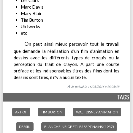
Les Clark
Marc Davis
Mary Blair
Tim Burton
Ub Iwerks
etc
O
n peut ainsi mieux percevoir tout le travail
que demande la réalisation d'un film d'animation en
dessins avec les différents types de croquis ou la
perception du trait de crayon. A part une courte
préface et les indispensables titres des films dont les
dessins sont tirés, il n'y a aucun texte.
Avis publié le 16/05/2016 à 16:05:18
TAGS
ART OF
TIM BURTON
WALT DISNEY ANIMATION
DESSIN
BLANCHE-NEIGE ET LES SEPT NAINS (1937)