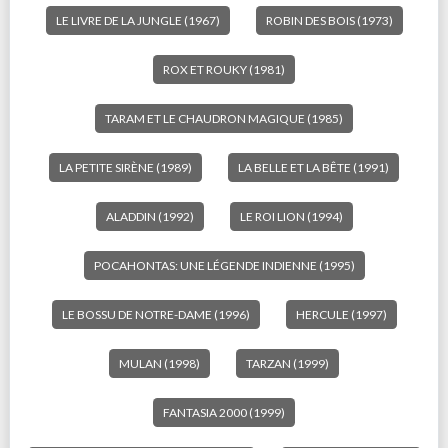
LE LIVRE DE LA JUNGLE (1967)
ROBIN DES BOIS (1973)
ROX ET ROUKY (1981)
TARAM ET LE CHAUDRON MAGIQUE (1985)
LA PETITE SIRÈNE (1989)
LA BELLE ET LA BÊTE (1991)
ALADDIN (1992)
LE ROI LION (1994)
POCAHONTAS: UNE LÉGENDE INDIENNE (1995)
LE BOSSU DE NOTRE-DAME (1996)
HERCULE (1997)
MULAN (1998)
TARZAN (1999)
FANTASIA 2000 (1999)