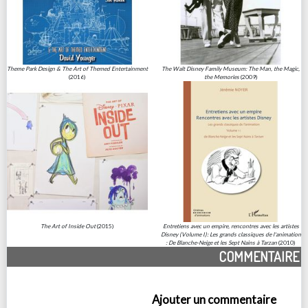
Theme Park Design & The Art of Themed Entertainment
The Walt Disney Family Museum: The Man, the Magic,
(2016)
the Memories
(2009)
The Art of Inside Out
(2015)
Entretiens avec un empire, rencontres avec les artistes
Disney (Volume I): Les grands classiques de l'animation
: De Blanche-Neige et les Sept Nains à Tarzan
(2010)
COMMENTAIRE
Ajouter un commentaire