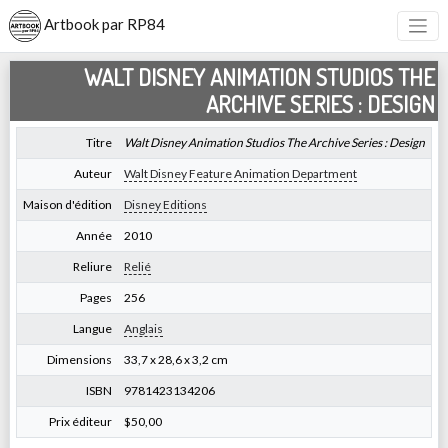
Artbook par RP84
WALT DISNEY ANIMATION STUDIOS THE
ARCHIVE SERIES : DESIGN
Titre
Walt Disney Animation Studios The Archive Series : Design
Auteur
Walt Disney Feature Animation Department
Maison d'édition
Disney Editions
Année
2010
Reliure
Relié
Pages
256
Langue
Anglais
Dimensions
33,7 x 28,6 x 3,2 cm
ISBN
9781423134206
Prix éditeur
$50,00