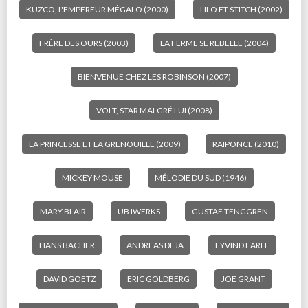
KUZCO, L'EMPEREUR MÉGALO (2000)
LILO ET STITCH (2002)
FRÈRE DES OURS (2003)
LA FERME SE REBELLE (2004)
BIENVENUE CHEZ LES ROBINSON (2007)
VOLT, STAR MALGRÉ LUI (2008)
LA PRINCESSE ET LA GRENOUILLE (2009)
RAIPONCE (2010)
MICKEY MOUSE
MÉLODIE DU SUD (1946)
MARY BLAIR
UB IWERKS
GUSTAF TENGGREN
HANS BACHER
ANDREAS DEJA
EYVIND EARLE
DAVID GOETZ
ERIC GOLDBERG
JOE GRANT