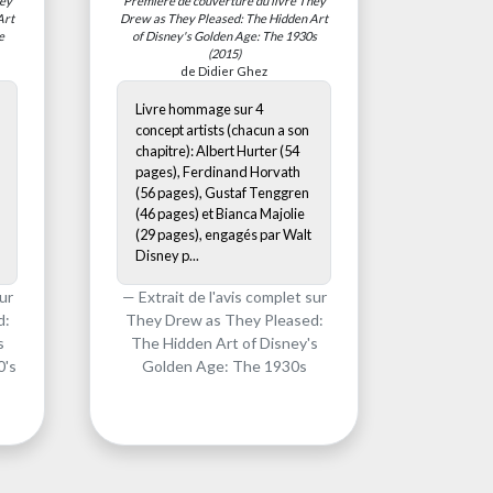
ey
Première de couverture du livre
They
Art
Drew as They Pleased: The Hidden Art
e
of Disney's Golden Age: The 1930s
(2015)
de Didier Ghez
Livre hommage sur 4
concept artists (chacun a son
chapitre): Albert Hurter (54
pages), Ferdinand Horvath
(56 pages), Gustaf Tenggren
(46 pages) et Bianca Majolie
(29 pages), engagés par Walt
Disney p...
ur
Extrait de l'avis complet sur
d:
They Drew as They Pleased:
s
The Hidden Art of Disney's
0's
Golden Age: The 1930s