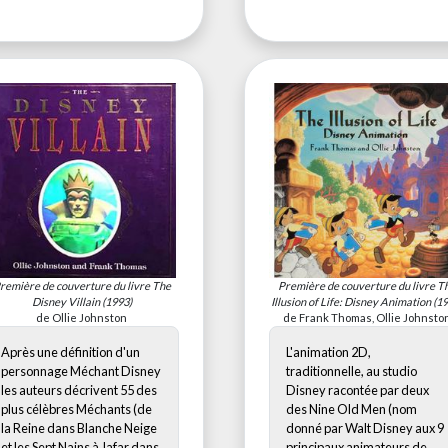
remière de couverture du livre
The
Première de couverture du livre
T
Disney Villain
(1993)
Illusion of Life: Disney Animation
(19
de Ollie Johnston
de Frank Thomas, Ollie Johnsto
Après une définition d'un
L'animation 2D,
personnage Méchant Disney
traditionnelle, au studio
les auteurs décrivent 55 des
Disney racontée par deux
plus célèbres Méchants (de
des Nine Old Men (nom
la Reine dans Blanche Neige
donné par Walt Disney aux 9
et les Sept Nains à Jafar dans
principaux animateurs de