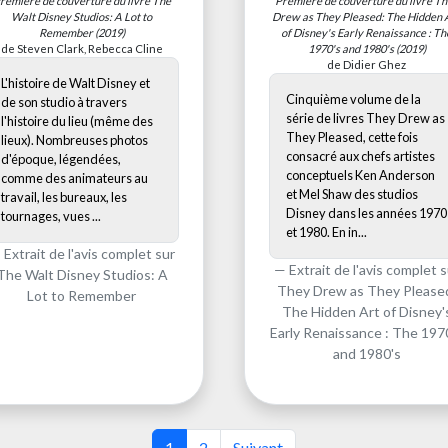
remière de couverture du livre
The
Première de couverture du livre
Th
Walt Disney Studios: A Lot to
Drew as They Pleased: The Hidden 
Remember
(2019)
of Disney's Early Renaissance : Th
de Steven Clark, Rebecca Cline
1970's and 1980's
(2019)
de Didier Ghez
L'histoire de Walt Disney et
Cinquième volume de la
de son studio à travers
série de livres They Drew as
l'histoire du lieu (même des
They Pleased, cette fois
lieux). Nombreuses photos
consacré aux chefs artistes
d'époque, légendées,
conceptuels Ken Anderson
comme des animateurs au
et Mel Shaw des studios
travail, les bureaux, les
Disney dans les années 1970
tournages, vues ...
et 1980. En in...
Extrait de l'avis complet sur
Extrait de l'avis complet s
The Walt Disney Studios: A
They Drew as They Please
Lot to Remember
The Hidden Art of Disney'
Early Renaissance : The 197
and 1980's
1
2
Suivant