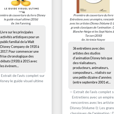
emière de couverture du livre
Disney
Première de couverture du livre
le guide visuel ultime
(2016)
Entretiens avec un empire, rencont
de Jim Fanning
avec les artistes Disney (Volume I): 
grands classiques de l'animation : 
Blanche-Neige et les Sept Nains à
Livre sur les principales
Tarzan
(2010)
activités artistiques pour un
de Jérémie Noyer
public familial de la Walt
Disney Company de 1920 à
36 entretiens avec des
2017. Pour commencer une
artistes des studios
frise chronologique des
d'animation Disney tels que
débuts (1920) à 2015 avec
des réalisateurs,
les événem...
producteurs, animateurs,
compositeurs... réalisés sur
Extrait de l'avis complet sur
une petite dizaine d'années
isney le guide visuel ultime
(entre septembre 2001 et...
Extrait de l'avis complet s
Entretiens avec un empire
rencontres avec les artiste
Disney (Volume I): Les gran
classiques de l'animation : 