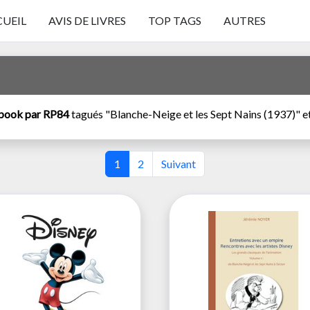
UEIL
AVIS DE LIVRES
TOP TAGS
AUTRES
book par RP84
tagués "Blanche-Neige et les Sept Nains (1937)" et 
1
2
Suivant