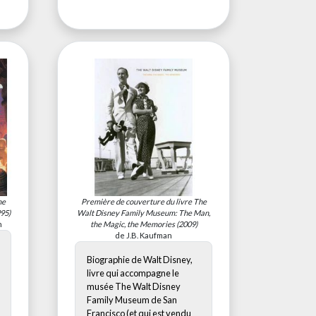
he
Première de couverture du livre
The
95)
Walt Disney Family Museum: The Man,
n
the Magic, the Memories
(2009)
de J.B. Kaufman
Biographie de Walt Disney,
livre qui accompagne le
musée The Walt Disney
Family Museum de San
Francisco (et qui est vendu