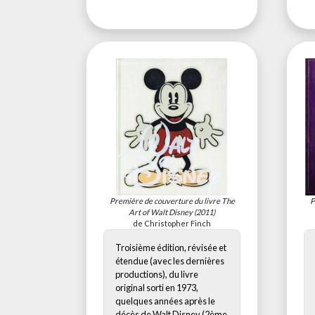
Première de couverture du livre
The
P
Art of Walt Disney
(2011)
de Christopher Finch
Troisième édition, révisée et
étendue (avec les dernières
productions), du livre
original sorti en 1973,
quelques années après le
décès de Walt Disney (2ème