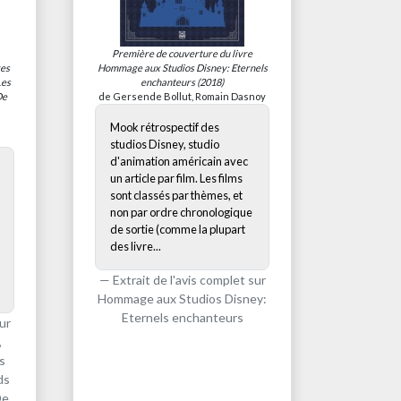
Première de couverture du livre
res
Hommage aux Studios Disney: Eternels
Les
enchanteurs
(2018)
De
de Gersende Bollut, Romain Dasnoy
Mook rétrospectif des
studios Disney, studio
d'animation américain avec
un article par film. Les films
sont classés par thèmes, et
non par ordre chronologique
de sortie (comme la plupart
des livre...
Extrait de l'avis complet sur
Hommage aux Studios Disney:
Eternels enchanteurs
ur
,
s
ds
De