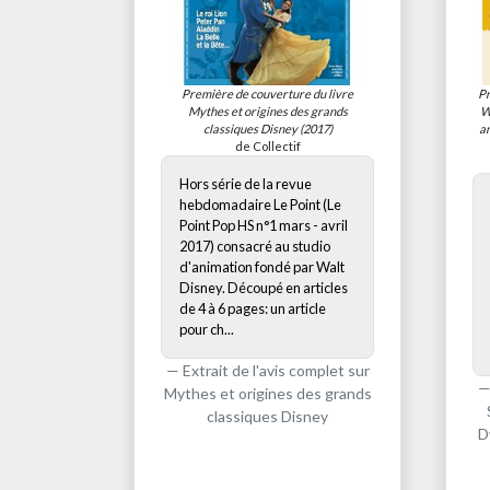
Première de couverture du livre
Pr
Mythes et origines des grands
W
classiques Disney
(2017)
an
de Collectif
Hors série de la revue
hebdomadaire Le Point (Le
Point Pop HS n°1 mars - avril
2017) consacré au studio
d'animation fondé par Walt
Disney. Découpé en articles
de 4 à 6 pages: un article
pour ch...
Extrait de l'avis complet sur
Mythes et origines des grands
classiques Disney
D