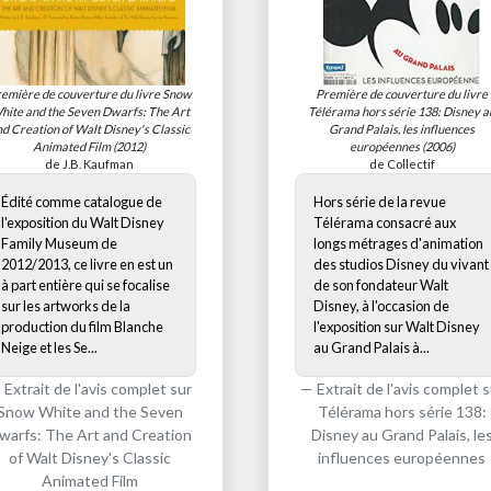
emière de couverture du livre
Snow
Première de couverture du livre
hite and the Seven Dwarfs: The Art
Télérama hors série 138: Disney a
d Creation of Walt Disney's Classic
Grand Palais, les influences
Animated Film
(2012)
européennes
(2006)
de J.B. Kaufman
de Collectif
Édité comme catalogue de
Hors série de la revue
l'exposition du Walt Disney
Télérama consacré aux
Family Museum de
longs métrages d'animation
2012/2013, ce livre en est un
des studios Disney du vivant
à part entière qui se focalise
de son fondateur Walt
sur les artworks de la
Disney, à l'occasion de
production du film Blanche
l'exposition sur Walt Disney
Neige et les Se...
au Grand Palais à...
Extrait de l'avis complet sur
Extrait de l'avis complet s
Snow White and the Seven
Télérama hors série 138:
warfs: The Art and Creation
Disney au Grand Palais, le
of Walt Disney's Classic
influences européennes
Animated Film