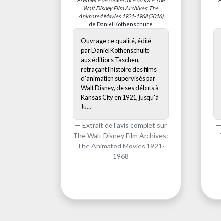
Première de couverture du livre
The
P
Walt Disney Film Archives: The
Animated Movies 1921-1968
(2016)
de Daniel Kothenschulte
Ouvrage de qualité, édité
par Daniel Kothenschulte
aux éditions Taschen,
retraçant l'histoire des films
d'animation supervisés par
Walt Disney, de ses débuts à
Kansas City en 1921, jusqu'à
Ju...
Extrait de l'avis complet sur
The Walt Disney Film Archives:
The Animated Movies 1921-
1968