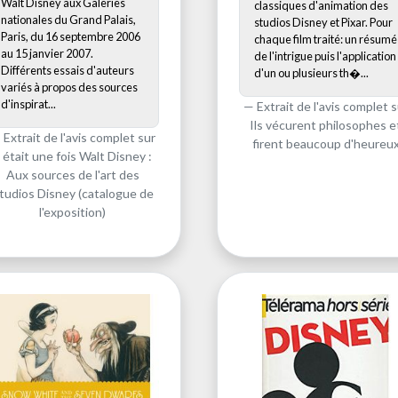
Walt Disney aux Galeries
classiques d'animation des
nationales du Grand Palais,
studios Disney et Pixar. Pour
Paris, du 16 septembre 2006
chaque film traité: un résumé
au 15 janvier 2007.
de l'intrigue puis l'application
Différents essais d'auteurs
d'un ou plusieurs th�...
variés à propos des sources
d'inspirat...
Extrait de l'avis complet s
Ils vécurent philosophes e
Extrait de l'avis complet sur
firent beaucoup d'heureu
l était une fois Walt Disney :
Aux sources de l'art des
tudios Disney (catalogue de
l'exposition)