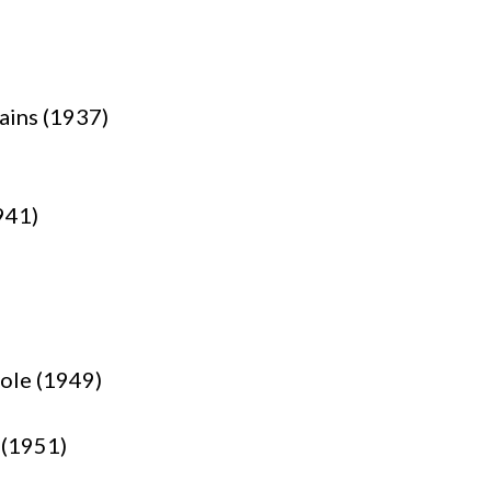
ains (1937)
941)
cole (1949)
 (1951)