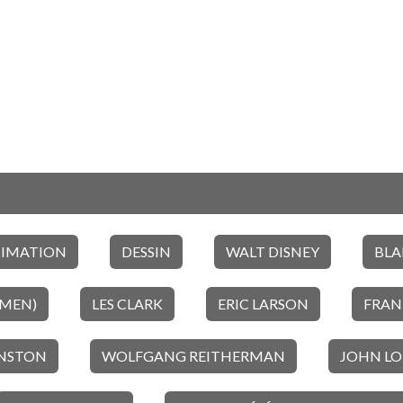
NIMATION
DESSIN
WALT DISNEY
BLA
 MEN)
LES CLARK
ERIC LARSON
FRAN
HNSTON
WOLFGANG REITHERMAN
JOHN L