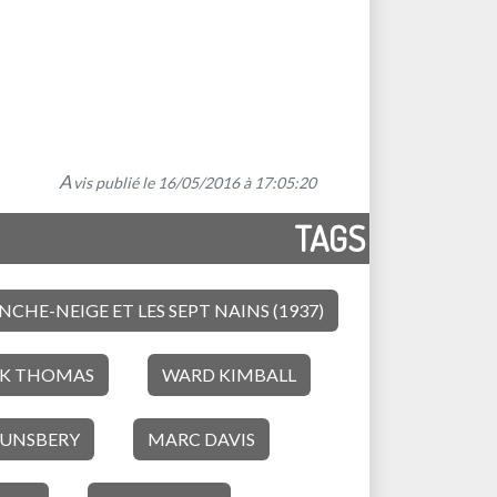
A
vis publié le 16/05/2016 à 17:05:20
TAGS
NCHE-NEIGE ET LES SEPT NAINS (1937)
K THOMAS
WARD KIMBALL
OUNSBERY
MARC DAVIS