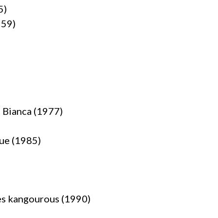
5)
959)
 Bianca (1977)
ue (1985)
es kangourous (1990)