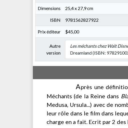
Dimensions
25,4 x 27,9 cm
ISBN
9781562827922
Prix éditeur
$45,00
Autre
Les méchants chez Walt Disn
version
Dreamland (ISBN: 97829100
A
près une définiti
Méchants (de la Reine dans
Bl
Medusa, Ursula...) avec de nomb
leur rôle dans le film dans leque
charge en a fait. Ecrit par 2 d