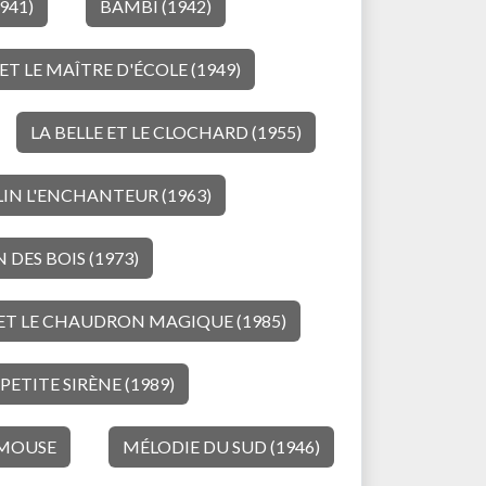
941)
BAMBI (1942)
ET LE MAÎTRE D'ÉCOLE (1949)
LA BELLE ET LE CLOCHARD (1955)
IN L'ENCHANTEUR (1963)
 DES BOIS (1973)
ET LE CHAUDRON MAGIQUE (1985)
 PETITE SIRÈNE (1989)
 MOUSE
MÉLODIE DU SUD (1946)