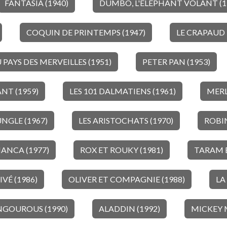
FANTASIA (1940)
DUMBO, L'ÉLÉPHANT VOLANT (1
COQUIN DE PRINTEMPS (1947)
LE CRAPAUD 
 PAYS DES MERVEILLES (1951)
PETER PAN (1953)
NT (1959)
LES 101 DALMATIENS (1961)
MERL
UNGLE (1967)
LES ARISTOCHATS (1970)
ROBIN
IANCA (1977)
ROX ET ROUKY (1981)
TARAM 
IVÉ (1986)
OLIVER ET COMPAGNIE (1988)
LA
NGOUROUS (1990)
ALADDIN (1992)
MICKEY