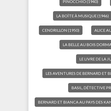
PINOCCHIO (1940)
LA BOÎTE À MUSIQUE (1946)
CENDRILLON (1950)
ALICE AU
LA BELLE AU BOIS DORMA
LE LIVRE DE LA J
LES AVENTURES DE BERNARD ET B
BASIL, DÉTECTIVE PR
BERNARD ET BIANCA AU PAYS DES KA