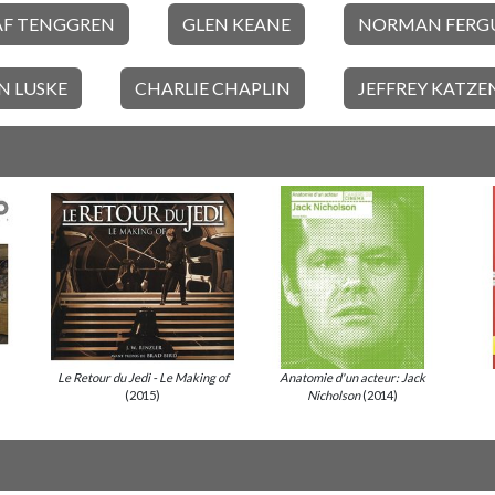
AF TENGGREN
GLEN KEANE
NORMAN FERG
N LUSKE
CHARLIE CHAPLIN
JEFFREY KATZE
Le Retour du Jedi - Le Making of
Anatomie d'un acteur: Jack
(2015)
Nicholson
(2014)