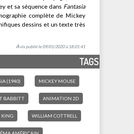
key et sa séquence dans
Fantasia
filmographie complète de Mickey
ifiques dessins et un texte très
A
vis publié le 09/01/2020 à 18:01:41
TAGS
IA (1940)
MICKEY MOUSE
T BABBITT
ANIMATION 2D
 KING
WILLIAM COTTRELL
NÉMA AMÉRICAIN