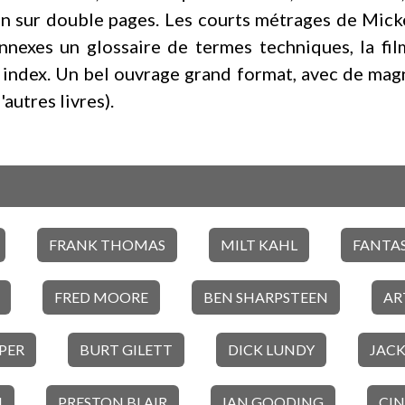
in sur double pages. Les courts métrages de Mic
 annexes un glossaire de termes techniques, la 
index. Un bel ouvrage grand format, avec de magn
'autres livres).
FRANK THOMAS
MILT KAHL
FANTAS
FRED MOORE
BEN SHARPSTEEN
AR
PER
BURT GILETT
DICK LUNDY
JACK
N
PRESTON BLAIR
IAN GOODING
CI