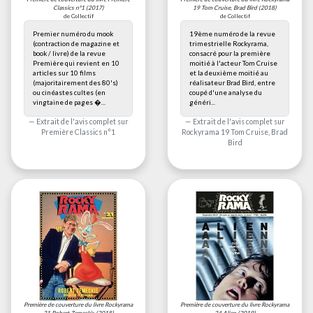
Classics n°1
(2017)
19 Tom Cruise, Brad Bird
(2018)
de Collectif
de Collectif
Premier numéro du mook
19ème numéro de la revue
(contraction de magazine et
trimestrielle Rockyrama,
book / livre) de la revue
consacré pour la première
Première qui revient en 10
moitié à l'acteur Tom Cruise
articles sur 10 films
et la deuxième moitié au
(majoritairement des 80's)
réalisateur Brad Bird, entre
ou cinéastes cultes (en
coupé d'une analyse du
vingtaine de pages �...
généri...
Extrait de l'avis complet sur
Extrait de l'avis complet sur
Première Classics n°1
Rockyrama 19 Tom Cruise, Brad
Bird
Première de couverture du livre
Rockyrama
Première de couverture du livre
Rockyrama