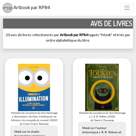
Artbook par RP84
AVIS DE LIVRES
20 avis de livres sélectionnés par
Artbook par RP84
tagués "Mook" et triés par
ordre alphabétique du titre.
Première de couverture du livre
Hommage
Première de couverture du livre
Hommage
à Illumination: De Paris à Hollywood, les
à J. R. R. Tolkien
(2020)
Minions à la conquête du monde!
(2022)
de Yannick Chazareng
de Claire-France Thévenon
Mook sur l'auteur
Mook sur le studio
britannique J. R. R. Tolkien et
d'animation américain