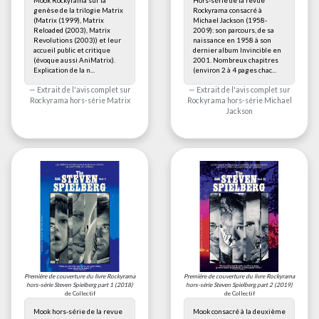
Mook Rockyrama sur la
Hors-série de la revue
genèse de la trilogie Matrix
Rockyrama consacré à
(Matrix (1999), Matrix
Michael Jackson (1958-
Reloaded (2003), Matrix
2009): son parcours, de sa
Revolutions (2003)) et leur
naissance en 1958 à son
accueil public et critique
dernier album Invincible en
(évoque aussi AniMatrix).
2001. Nombreux chapitres
Explication de la n...
(environ 2 à 4 pages chac...
Extrait de l'avis complet sur
Extrait de l'avis complet sur
Rockyrama hors-série Matrix
Rockyrama hors-série Michael
Jackson
Première de couverture du livre
Rockyrama
Première de couverture du livre
Rockyrama
hors-série Steven Spielberg part 1
(2018)
hors-série Steven Spielberg part 2
(2019)
de Collectif
de Collectif
Mook hors-série de la revue
Mook consacré à la deuxième