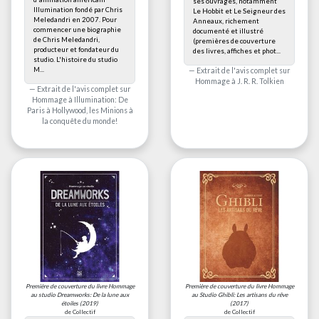
ses ouvrages, notamment
Illumination fondé par Chris
Le Hobbit et Le Seigneur des
Meledandri en 2007. Pour
Anneaux, richement
commencer une biographie
documenté et illustré
de Chris Meledandri,
(premières de couverture
producteur et fondateur du
des livres, affiches et phot...
studio. L'histoire du studio
M...
Extrait de l'avis complet sur
Hommage à J. R. R. Tolkien
Extrait de l'avis complet sur
Hommage à Illumination: De
Paris à Hollywood, les Minions à
la conquête du monde!
Première de couverture du livre
Hommage
Première de couverture du livre
Hommage
au studio Dreamworks: De la lune aux
au Studio Ghibli: Les artisans du rêve
étoiles
(2019)
(2017)
de Collectif
de Collectif