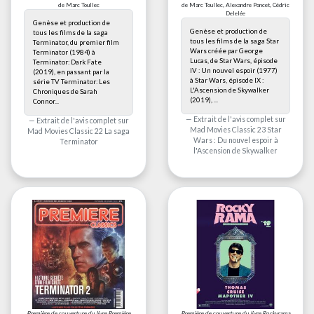
de Marc Toullec
de Marc Toullec, Alexandre Poncet, Cédric
Delelée
Genèse et production de
Genèse et production de
tous les films de la saga
tous les films de la saga Star
Terminator, du premier film
Wars créée par George
Terminator (1984) à
Lucas, de Star Wars, épisode
Terminator: Dark Fate
IV : Un nouvel espoir (1977)
(2019), en passant par la
à Star Wars, épisode IX :
série TV Terminator: Les
L'Ascension de Skywalker
Chroniques de Sarah
(2019), ...
Connor...
Extrait de l'avis complet sur
Extrait de l'avis complet sur
Mad Movies Classic 23 Star
Mad Movies Classic 22 La saga
Wars : Du nouvel espoir à
Terminator
l'Ascension de Skywalker
Première de couverture du livre
Première
Première de couverture du livre
Rockyrama