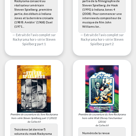
Rockyrama consacré au
partie de la filmographie de
réalisateur américain
Steven Spielberg, de Hook
Steven Spielberg, première
(1991) à Indiana Jones 4
partie, des débuts à Indiana
(2008). Pour commencer une
Jones et la dernière croisade
interview du compositeur de
(1989): Amblin' (1968) Duel
musique de film John
(1971...
Williams lor...
Extrait de l'avis complet sur
Extrait de l'avis complet sur
Rockyrama hors-série Steven
Rockyrama hors-série Steven
Spielberg part 1
Spielberg part 2
Première de couverture du livre
Rockyrama
Première de couverture du livre
Rockyrama
hors-série Steven Spielberg part 3
(2022)
hors-série Walt Disney l'enchanteur
de Collectif
(2016)
de Collectif
Troisième (et dernier?)
Numéro de la revue
volume du mook Rockyrama