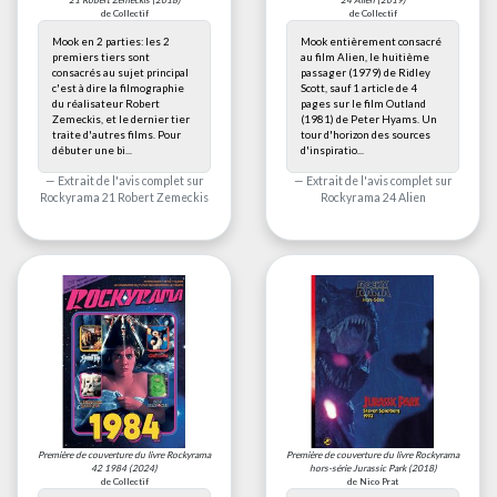
21 Robert Zemeckis
(2018)
24 Alien
(2019)
de Collectif
de Collectif
Mook en 2 parties: les 2
Mook entièrement consacré
premiers tiers sont
au film Alien, le huitième
consacrés au sujet principal
passager (1979) de Ridley
c'est à dire la filmographie
Scott, sauf 1 article de 4
du réalisateur Robert
pages sur le film Outland
Zemeckis, et le dernier tier
(1981) de Peter Hyams. Un
traite d'autres films. Pour
tour d'horizon des sources
débuter une bi...
d'inspiratio...
Extrait de l'avis complet sur
Extrait de l'avis complet sur
Rockyrama 21 Robert Zemeckis
Rockyrama 24 Alien
Première de couverture du livre
Rockyrama
Première de couverture du livre
Rockyrama
42 1984
(2024)
hors-série Jurassic Park
(2018)
de Collectif
de Nico Prat