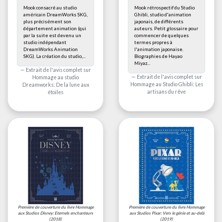
Mook consacré au studio
Mook rétrospectif du Studio
américain DreamWorks SKG,
Ghibli, studio d'animation
plus précisément son
japonais, de différents
département animation (qui
auteurs. Petit glossaire pour
par la suite est devenu un
commencer de quelques
studio indépendant
termes propres à
DreamWorks Animation
l'animation japonaise.
SKG). La création du studio,...
Biographies de Hayao
Miyaz...
Extrait de l'avis complet sur
Extrait de l'avis complet sur
Hommage au studio
Hommage au Studio Ghibli: Les
Dreamworks: De la lune aux
artisans du rêve
étoiles
Première de couverture du livre
Hommage
Première de couverture du livre
Hommage
aux Studios Disney: Eternels enchanteurs
aux Studios Pixar: Vers le génie et au-delà
(2018)
(2019)