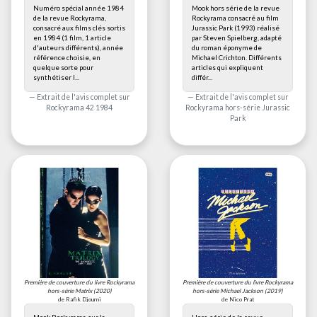
Numéro spécial année 1984
Mook hors série de la revue
de la revue Rockyrama,
Rockyrama consacré au film
consacré aux films clés sortis
Jurassic Park (1993) réalisé
en 1984 (1 film, 1 article
par Steven Spielberg, adapté
d'auteurs différents), année
du roman éponyme de
référence choisie, en
Michael Crichton. Différents
quelque sorte pour
articles qui expliquent
synthétiser l...
différ...
Extrait de l'avis complet sur
Extrait de l'avis complet sur
Rockyrama 42 1984
Rockyrama hors-série Jurassic
Park
Première de couverture du livre
Rockyrama
Première de couverture du livre
Rockyrama
hors-série Matrix
(2020)
hors-série Michael Jackson
(2019)
de Rafik Djoumi
de Nico Prat