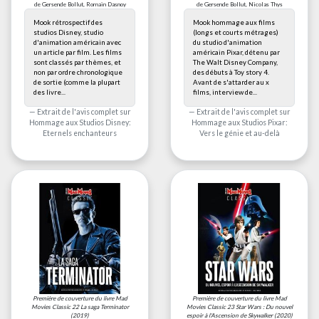
de Gersende Bollut, Romain Dasnoy
de Gersende Bollut, Nicolas Thys
Mook rétrospectif des
Mook hommage aux films
studios Disney, studio
(longs et courts métrages)
d'animation américain avec
du studio d'animation
un article par film. Les films
américain Pixar, détenu par
sont classés par thèmes, et
The Walt Disney Company,
non par ordre chronologique
des débuts à Toy story 4.
de sortie (comme la plupart
Avant de s'attarder au x
des livre...
films, interview de...
Extrait de l'avis complet sur
Extrait de l'avis complet sur
Hommage aux Studios Disney:
Hommage aux Studios Pixar:
Eternels enchanteurs
Vers le génie et au-delà
Première de couverture du livre
Mad
Première de couverture du livre
Mad
Movies Classic 22 La saga Terminator
Movies Classic 23 Star Wars : Du nouvel
(2019)
espoir à l'Ascension de Skywalker
(2020)