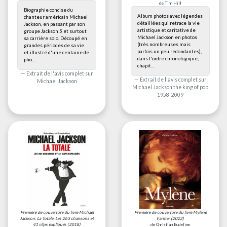
de Tim Hill
Biographie concise du
Album photos avec légendes
chanteur américain Michael
détaillées qui retrace la vie
Jackson, en passant par son
artistique et caritative de
groupe Jackson 5 et surtout
Michael Jackson en photos
sa carrière solo. Découpé en
(très nombreuses mais
grandes périodes de sa vie
parfois un peu redondantes),
et illustré d'une centaine de
dans l'ordre chronologique,
pho...
chapit...
Extrait de l'avis complet sur
Extrait de l'avis complet sur
Michael Jackson
Michael Jackson the king of pop
1958-2009
Première de couverture du livre
Michael
Première de couverture du livre
Mylène
Jackson, La Totale: Les 263 chansons et
Farmer
(2023)
41 clips expliqués
(2018)
de Christian Eudeline