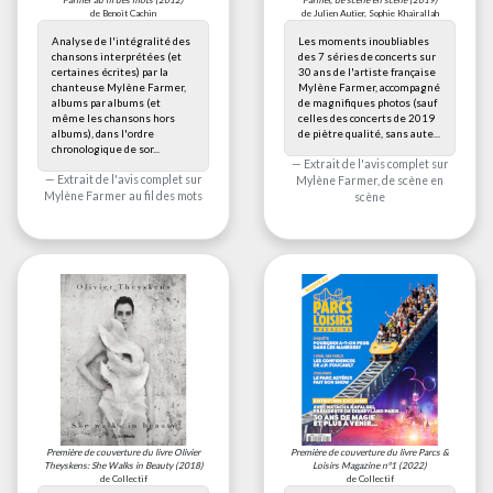
Farmer au fil des mots
(2012)
Farmer, de scène en scène
(2019)
de Benoit Cachin
de Julien Autier, Sophie Khairallah
Analyse de l'intégralité des
Les moments inoubliables
chansons interprétées (et
des 7 séries de concerts sur
certaines écrites) par la
30 ans de l'artiste française
chanteuse Mylène Farmer,
Mylène Farmer, accompagné
albums par albums (et
de magnifiques photos (sauf
même les chansons hors
celles des concerts de 2019
albums), dans l'ordre
de piètre qualité, sans aute...
chronologique de sor...
Extrait de l'avis complet sur
Extrait de l'avis complet sur
Mylène Farmer, de scène en
Mylène Farmer au fil des mots
scène
Première de couverture du livre
Olivier
Première de couverture du livre
Parcs &
Theyskens: She Walks in Beauty
(2018)
Loisirs Magazine n°1
(2022)
de Collectif
de Collectif