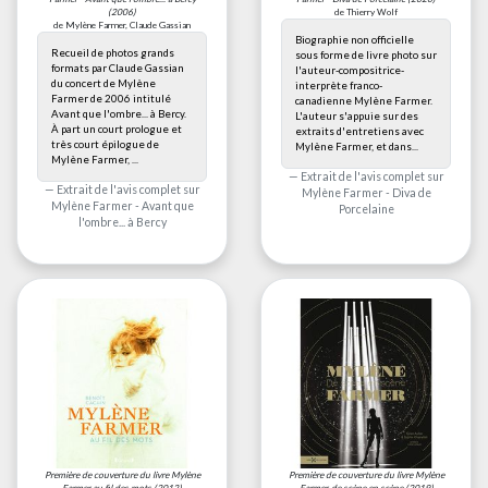
(2006)
de Thierry Wolf
de Mylène Farmer, Claude Gassian
Biographie non officielle
Recueil de photos grands
sous forme de livre photo sur
formats par Claude Gassian
l'auteur-compositrice-
du concert de Mylène
interprète franco-
Farmer de 2006 intitulé
canadienne Mylène Farmer.
Avant que l'ombre... à Bercy.
L'auteur s'appuie sur des
À part un court prologue et
extraits d'entretiens avec
très court épilogue de
Mylène Farmer, et dans...
Mylène Farmer, ...
Extrait de l'avis complet sur
Extrait de l'avis complet sur
Mylène Farmer - Diva de
Mylène Farmer - Avant que
Porcelaine
l'ombre... à Bercy
Première de couverture du livre
Mylène
Première de couverture du livre
Mylène