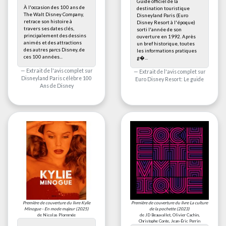
Guide officiel de la
À l'occasion des 100 ans de
destination touristique
The Walt Disney Company,
Disneyland Paris (Euro
retrace son histoire à
Disney Resort à l'époque)
travers ses dates clés,
sorti l'année de son
principalement des dessins
ouverture en 1992. Après
animés et des attractions
un bref historique, toutes
des autres parcs Disney, de
les informations pratiques
ces 100 années...
g�...
Extrait de l'avis complet sur
Extrait de l'avis complet sur
Disneyland Paris célèbre 100
Euro Disney Resort: Le guide
Ans de Disney
Première de couverture du livre
Kylie
Première de couverture du livre
La culture
Minogue - En mode majeur
(2025)
de la pochette
(2023)
de Nicolas Plommée
de JD Beauvallet, Olivier Cachin,
Christophe Conte, Jean-Éric Perrin