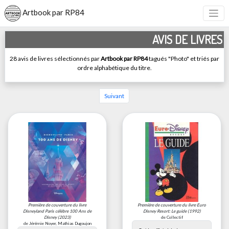
Artbook par RP84
AVIS DE LIVRES
28 avis de livres sélectionnés par
Artbook par RP84
tagués "Photo" et triés par
ordre alphabétique du titre.
Suivant
Première de couverture du livre
Première de couverture du livre
Euro
Disneyland Paris célèbre 100 Ans de
Disney Resort: Le guide
(1992)
Disney
(2023)
de Collectif
de Jérémie Noyer, Mathias Dugoujon