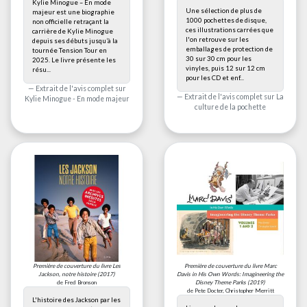
Kylie Minogue – En mode
Une sélection de plus de
majeur est une biographie
1000 pochettes de disque,
non officielle retraçant la
ces illustrations carrées que
carrière de Kylie Minogue
l'on retrouve sur les
depuis ses débuts jusqu’à la
emballages de protection de
tournée Tension Tour en
30 sur 30 cm pour les
2025. Le livre présente les
vinyles, puis 12 sur 12 cm
résu...
pour les CD et enf...
Extrait de l'avis complet sur
Extrait de l'avis complet sur
La
Kylie Minogue - En mode majeur
culture de la pochette
Première de couverture du livre
Les
Première de couverture du livre
Marc
Jackson, notre histoire
(2017)
Davis in His Own Words: Imagineering the
de Fred Bronson
Disney Theme Parks
(2019)
de Pete Docter, Christopher Merritt
L'histoire des Jackson par les