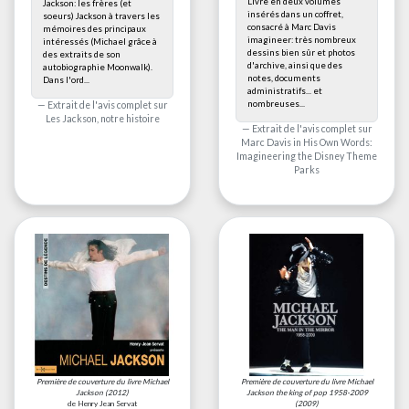
Livre en deux volumes
Jackson: les frères (et
insérés dans un coffret,
soeurs) Jackson à travers les
consacré à Marc Davis
mémoires des principaux
imagineer: très nombreux
intéressés (Michael grâce à
dessins bien sûr et photos
des extraits de son
d'archive, ainsi que des
autobiographie Moonwalk).
notes, documents
Dans l'ord...
administratifs... et
nombreuses...
Extrait de l'avis complet sur
Les Jackson, notre histoire
Extrait de l'avis complet sur
Marc Davis in His Own Words:
Imagineering the Disney Theme
Parks
Première de couverture du livre
Michael
Première de couverture du livre
Michael
Jackson
(2012)
Jackson the king of pop 1958-2009
de Henry Jean Servat
(2009)