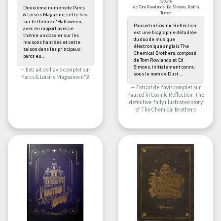
(2023)
de Tom Rowlands, Ed Simons, Robin
Deuxième numéro de Parcs
Turner
& Loisirs Magazine, cette fois
sur le thème d'Halloween,
Paused in Cosmic Reflection
avec en rapport avec ce
est une biographie détaillée
thème un dossier sur les
du duo de musique
maisons hantées et cette
électronique anglais The
saison dans les principaux
Chemical Brothers, composé
parcs eu...
de Tom Rowlands et Ed
Simons, initialement connu
Extrait de l'avis complet sur
sous le nom de Dust ...
Parcs & Loisirs Magazine n°2
Extrait de l'avis complet sur
Paused in Cosmic Reflection: The
definitive, fully illustrated story
of The Chemical Brothers