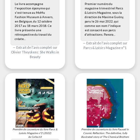
Le livre accompagne
Premier numéro du
l'exposition éponyme qui
magazine trimestriel Parcs
s'est tenue au MoMu
& Loisirs Magazine, sous la
Fashion Museum à Anvers,
direction de Maxime Guény,
en Belgique, du 12 octobre
paru le 26 mai 2022, qui
2017 au 18 mars 2018. Ce
comme son nom l'indique
livre présente une
est consacré aux parcs
rétrospective du travail du
d'attractions. Panora...
créate...
Extrait de l'avis complet sur
Extrait de l'avis complet sur
Parcs & Loisirs Magazine n°1
Olivier Theyskens: She Walks in
Beauty
Première de couverture du livre
Parcs &
Première de couverture du livre
Paused in
Loisirs Magazine n°2
(2022)
Cosmic Reflection: The definitive, fully
de Collectif
illustrated story of The Chemical Brothers