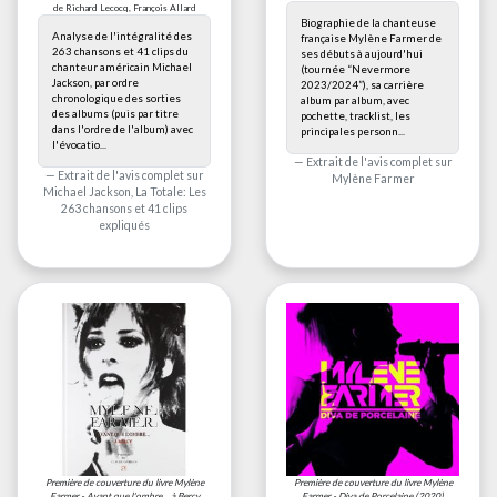
de Richard Lecocq, François Allard
Biographie de la chanteuse
Analyse de l'intégralité des
française Mylène Farmer de
263 chansons et 41 clips du
ses débuts à aujourd'hui
chanteur américain Michael
(tournée “Nevermore
Jackson, par ordre
2023/2024”), sa carrière
chronologique des sorties
album par album, avec
des albums (puis par titre
pochette, tracklist, les
dans l'ordre de l'album) avec
principales personn...
l'évocatio...
Extrait de l'avis complet sur
Extrait de l'avis complet sur
Mylène Farmer
Michael Jackson, La Totale: Les
263 chansons et 41 clips
expliqués
Première de couverture du livre
Mylène
Première de couverture du livre
Mylène
Farmer - Avant que l'ombre... à Bercy
Farmer - Diva de Porcelaine
(2020)