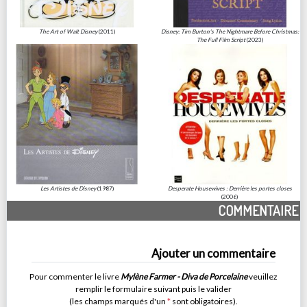
The Art of Walt Disney
(2011)
Disney: Tim Burton's The Nightmare Before Christmas:
The Full Film Script
(2023)
Les Artistes de Disney
(1987)
Desperate Housewives : Derrière les portes closes
(2006)
COMMENTAIRE
Ajouter un commentaire
Pour commenter le livre
Mylène Farmer - Diva de Porcelaine
veuillez
remplir le formulaire suivant puis le valider
(les champs marqués d'un
*
sont obligatoires).