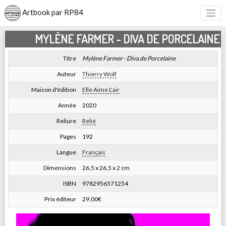
Artbook par RP84
MYLÈNE FARMER - DIVA DE PORCELAINE
Titre
Mylène Farmer - Diva de Porcelaine
Auteur
Thierry Wolf
Maison d'édition
Elle Aime L'air
Année
2020
Reliure
Relié
Pages
192
Langue
Français
Dimensions
26,5 x 26,5 x 2 cm
ISBN
9782956571254
Prix éditeur
29,00€