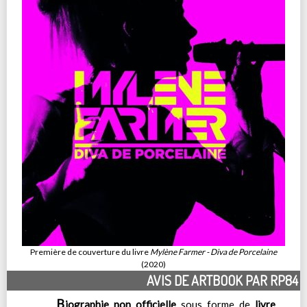
Première de couverture du livre
Mylène Farmer - Diva de Porcelaine
(2020)
AVIS DE ARTBOOK PAR RP84
B
iographie non officielle
sous forme de
livre