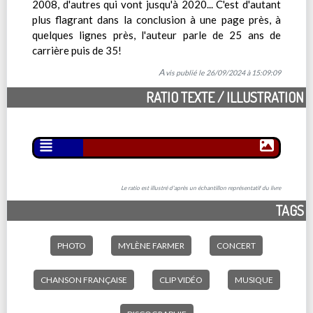
2008, d'autres qui vont jusqu'à 2020... C'est d'autant
plus flagrant dans la conclusion à une page près, à
quelques lignes près, l'auteur parle de 25 ans de
carrière puis de 35!
Avis publié le 26/09/2024 à 15:09:09
RATIO TEXTE / ILLUSTRATION
Le ratio est illustré d'après un échantillon représentatif du livre
TAGS
PHOTO
MYLÈNE FARMER
CONCERT
CHANSON FRANÇAISE
CLIP VIDÉO
MUSIQUE