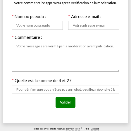
Votre commentaire apparaîtra après vérification de la modération.
*
Nom ou pseudo :
*
Adresse e-mail :
*
Commentaire :
*
Quelle est la somme de 4 et 2 ?
Valider
©
Textes des avis: droits réservés
Romain Petit
RP84 |
Contact