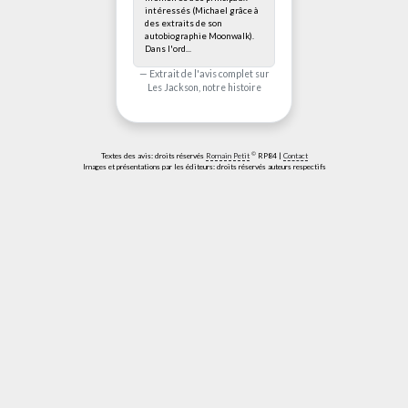
intéressés (Michael grâce à
des extraits de son
autobiographie Moonwalk).
Dans l'ord...
Extrait de l'avis complet sur
Les Jackson, notre histoire
©
Textes des avis: droits réservés
Romain Petit
RP84 |
Contact
Images et présentations par les éditeurs: droits réservés auteurs respectifs