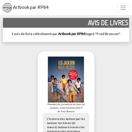
Artbook par RP84
AVIS DE LIVRES
1 avis de livre sélectionné par
Artbook par RP84
tagué "Fred Bronson".
Première de couverture du livre
Les
Jackson, notre histoire
(2017)
de Fred Bronson
L'histoire des Jackson par les
Jackson: les frères (et
soeurs) Jackson à travers les
mémoires des principaux