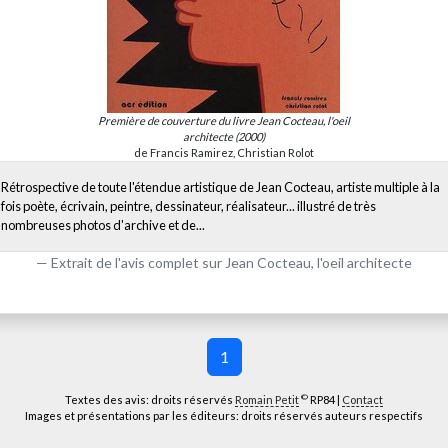
Première de couverture du livre
Jean Cocteau, l'oeil
architecte
(2000)
de Francis Ramirez, Christian Rolot
Rétrospective de toute l'étendue artistique de Jean Cocteau, artiste multiple à la
fois poète, écrivain, peintre, dessinateur, réalisateur... illustré de très
nombreuses photos d'archive et de...
Extrait de l'avis complet sur
Jean Cocteau, l'oeil architecte
1
©
Textes des avis: droits réservés
Romain Petit
RP84 |
Contact
Images et présentations par les éditeurs: droits réservés auteurs respectifs