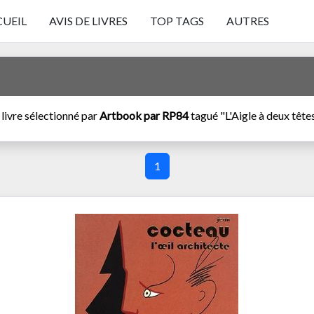
UEIL
AVIS DE LIVRES
TOP TAGS
AUTRES
 livre sélectionné par
Artbook par RP84
tagué "L'Aigle à deux tête
1