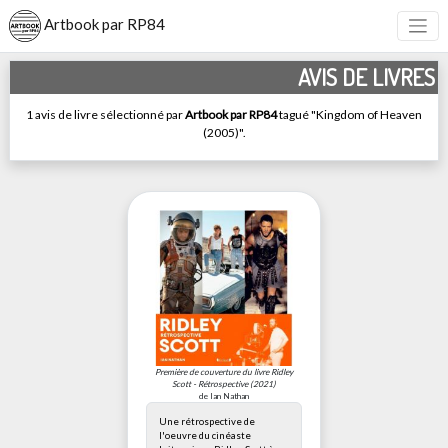
Artbook par RP84
AVIS DE LIVRES
1 avis de livre sélectionné par
Artbook par RP84
tagué "Kingdom of Heaven
(2005)".
Première de couverture du livre
Ridley
Scott - Rétrospective
(2021)
de Ian Nathan
Une rétrospective de
l'oeuvre du cinéaste