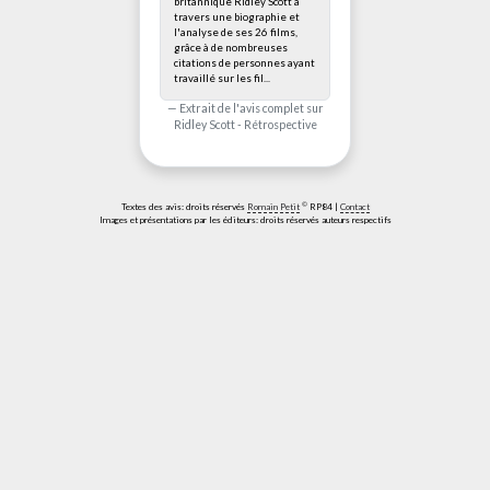
britannique Ridley Scott à
travers une biographie et
l'analyse de ses 26 films,
grâce à de nombreuses
citations de personnes ayant
travaillé sur les fil...
Extrait de l'avis complet sur
Ridley Scott - Rétrospective
©
Textes des avis: droits réservés
Romain Petit
RP84 |
Contact
Images et présentations par les éditeurs: droits réservés auteurs respectifs