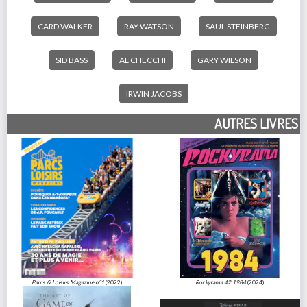
CARD WALKER
RAY WATSON
SAUL STEINBERG
SID BASS
AL CHECCHI
GARY WILSON
IRWIN JACOBS
AUTRES LIVRES
Parcs & Loisirs Magazine n°1
(2022)
Rockyrama 42 1984
(2024)