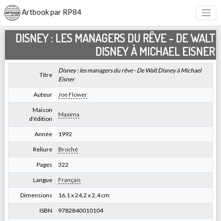
Artbook par RP84
DISNEY : LES MANAGERS DU RÊVE - DE WALT
DISNEY À MICHAEL EISNER
Disney : les managers du rêve - De Walt Disney à Michael
Titre
Eisner
Auteur
Joe Flower
Maison
Maxima
d'édition
Année
1992
Reliure
Broché
Pages
322
Langue
Français
Dimensions
16,1 x 24,2 x 2,4 cm
ISBN
9782840010104