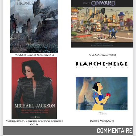
The Art of Game of Thrones
(2019)
The Art of Onward
(2020)
Michael Jackson, Costumes de scène et de légende
Blanche-Neige
(2009)
(2018)
COMMENTAIRE