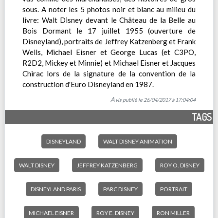
sous. A noter les 5 photos noir et blanc au milieu du
livre: Walt Disney devant le Château de la Belle au
Bois Dormant le 17 juillet 1955 (ouverture de
Disneyland), portraits de Jeffrey Katzenberg et Frank
Wells, Michael Eisner et George Lucas (et C3PO,
R2D2, Mickey et Minnie) et Michael Eisner et Jacques
Chirac lors de la signature de la convention de la
construction d'Euro Disneyland en 1987.
Avis publié le 26/04/2017 à 17:04:04
TAGS
DISNEYLAND
WALT DISNEY ANIMATION
WALT DISNEY
JEFFREY KATZENBERG
ROY O. DISNEY
DISNEYLAND PARIS
PARC DISNEY
PORTRAIT
MICHAEL EISNER
ROY E. DISNEY
RON MILLER