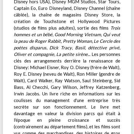
Disney hors USA), Disney MGM Studios, Star Tours,
Captain Eo, Euro Disneyland, Disney Channel (chaîne
câblée), la chaîne de magasins Disney Store, la
création de Touchstone et Hollywood Pictures
(studios de films plus adultes), sortie des films
Trois
hommes et un bébé
,
Good Morning Vietnam
,
Qui veut
la peau de Roger Rabbit
,
Pretty Woman
,
Le Cercle des
poètes disparus
,
Dick Tracy
,
Basil, détective privé
,
Oliver et compagnie
,
La petite sirène
... Les personnes
clés des arrangements derrière la renaissance de
Disney: Michael Eisner, Roy O. Disney (frère de Walt),
Roy E. Disney (neveu de Walt), Ron Miller (gendre de
Walt), Card Walker, Ray Watson, Saul Steinberg, Sid
Bass, Al Checchi, Gary Wilson, Jeffrey Katzenberg,
Irwin Jacobs. Un livre riche en informations sur les
coulisses du management d'une entreprise très
secrète sur son fonctionnement. Le livre met
davantage en valeur la division parcs qui était à
l'époque en pleine croissance et succès
(contrairement au département films), et les films sont
vus comme des marchandises, des histoires de gros