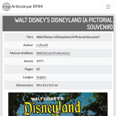
Artbook par RP84
WALT DISNEY'S DISNEYLAND (A PICTORIAL
SOUVENIR)
Titre
Walt Disney's Disneyland (A Pictorial Souvenir)
Auteur
Collectif
Maison d'édition
Walt Disney Productions
Année
1977
Pages
32
Langue
Anglais
Dimensions
30 x 22 x 0,3 cm