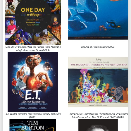
One Day at Disney: Meet the People Who Make the
The Art of Finding Nemo
(2003)
Magic Across the Globe
(2019)
E.T. L'Extra-terrestre, l'Histoire illustrée du film culte
They Drew as They Pleased: The Hidden Art Of Disney's
(2022)
Mid-Century Era : The 1950's and 1960's
(2018)