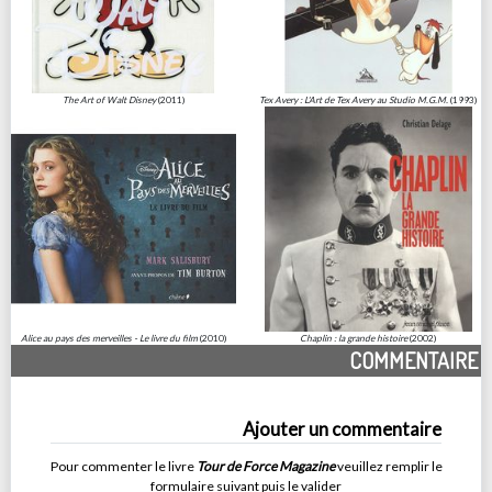
The Art of Walt Disney
(2011)
Tex Avery : L'Art de Tex Avery au Studio M.G.M.
(1993)
Alice au pays des merveilles - Le livre du film
(2010)
Chaplin : la grande histoire
(2002)
COMMENTAIRE
Ajouter un commentaire
Pour commenter le livre
Tour de Force Magazine
veuillez remplir le
formulaire suivant puis le valider