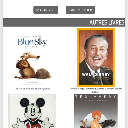
MAKING OF
CAST MEMBER
AUTRES LIVRES
The Art of Blue Sky Studios
(2014)
Walt Disney: L'homme qui rêvait d'être un enfant
(2024)