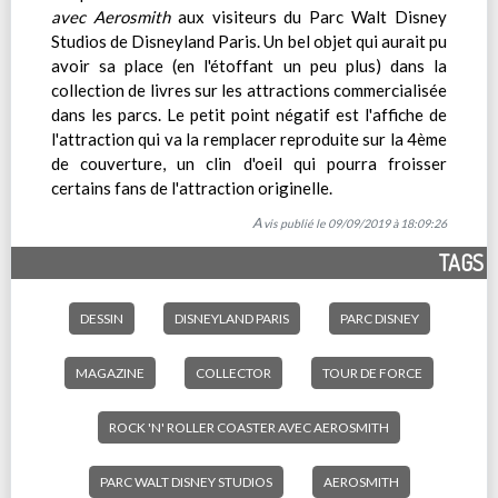
avec Aerosmith
aux visiteurs du Parc Walt Disney
Studios de Disneyland Paris. Un bel objet qui aurait pu
avoir sa place (en l'étoffant un peu plus) dans la
collection de livres sur les attractions commercialisée
dans les parcs. Le petit point négatif est l'affiche de
l'attraction qui va la remplacer reproduite sur la 4ème
de couverture, un clin d'oeil qui pourra froisser
certains fans de l'attraction originelle.
Avis publié le 09/09/2019 à 18:09:26
TAGS
DESSIN
DISNEYLAND PARIS
PARC DISNEY
MAGAZINE
COLLECTOR
TOUR DE FORCE
ROCK 'N' ROLLER COASTER AVEC AEROSMITH
PARC WALT DISNEY STUDIOS
AEROSMITH