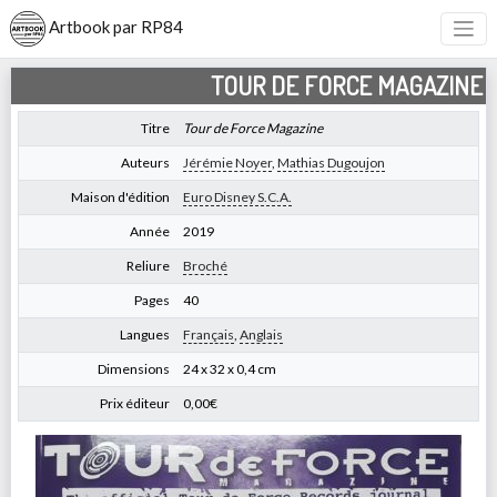
Artbook par RP84
TOUR DE FORCE MAGAZINE
Titre
Tour de Force Magazine
Auteurs
Jérémie Noyer
,
Mathias Dugoujon
Maison d'édition
Euro Disney S.C.A.
Année
2019
Reliure
Broché
Pages
40
Langues
Français
,
Anglais
Dimensions
24 x 32 x 0,4 cm
Prix éditeur
0,00€