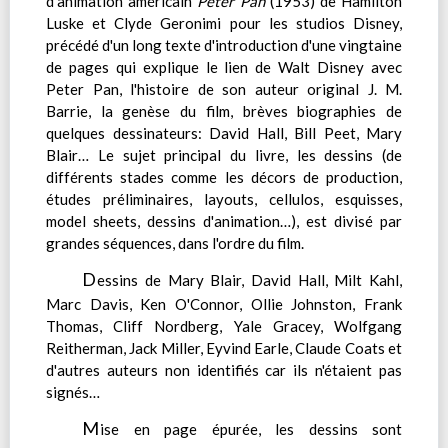
d'animation américain
Peter Pan
(1953) de Hamilton
Luske et Clyde Geronimi pour les studios Disney,
précédé d'un long texte d'introduction d'une vingtaine
de pages qui explique le lien de Walt Disney avec
Peter Pan, l'histoire de son auteur original J. M.
Barrie, la genèse du film, brèves biographies de
quelques dessinateurs: David Hall, Bill Peet, Mary
Blair… Le sujet principal du livre, les dessins (de
différents stades comme les décors de production,
études préliminaires, layouts, cellulos, esquisses,
model sheets, dessins d'animation…), est divisé par
grandes séquences, dans l'ordre du film.
D
essins de Mary Blair, David Hall, Milt Kahl,
Marc Davis, Ken O'Connor, Ollie Johnston, Frank
Thomas, Cliff Nordberg, Yale Gracey, Wolfgang
Reitherman, Jack Miller, Eyvind Earle, Claude Coats et
d'autres auteurs non identifiés car ils n'étaient pas
signés…
M
ise en page épurée, les dessins sont