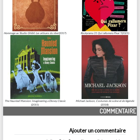
Hommage au Studio Ghibli: Les artisans du rêve
(2017)
Rockyrama 31 Qui rallumera Pixar ?
(2021)
The Haunted Mansion: Imagineering a Disney Classic
Michael Jackson, Costumes de scène et de légende
(2015)
(2018)
COMMENTAIRE
Ajouter un commentaire