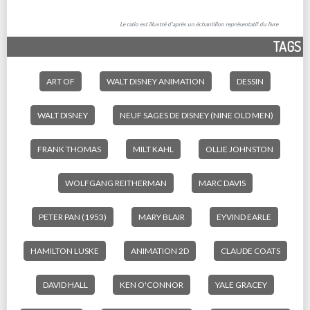
Le ratio est illustré d'après un échantillon représentatif du livre
TAGS
ART OF
WALT DISNEY ANIMATION
DESSIN
WALT DISNEY
NEUF SAGES DE DISNEY (NINE OLD MEN)
FRANK THOMAS
MILT KAHL
OLLIE JOHNSTON
WOLFGANG REITHERMAN
MARC DAVIS
PETER PAN (1953)
MARY BLAIR
EYVIND EARLE
HAMILTON LUSKE
ANIMATION 2D
CLAUDE COATS
DAVID HALL
KEN O'CONNOR
YALE GRACEY