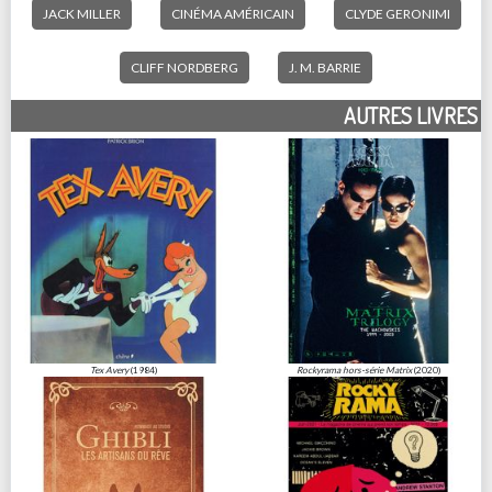
JACK MILLER
CINÉMA AMÉRICAIN
CLYDE GERONIMI
CLIFF NORDBERG
J. M. BARRIE
AUTRES LIVRES
Tex Avery
(1984)
Rockyrama hors-série Matrix
(2020)