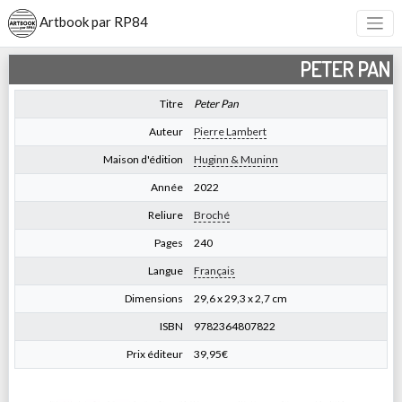
Artbook par RP84
PETER PAN
Titre
Peter Pan
Auteur
Pierre Lambert
Maison d'édition
Huginn & Muninn
Année
2022
Reliure
Broché
Pages
240
Langue
Français
Dimensions
‎29,6 x 29,3 x 2,7 cm
ISBN
9782364807822
Prix éditeur
39,95€