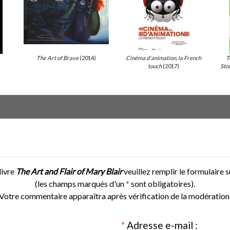
The Art of Brave
(2014)
Cinéma d'animation, la French
T
touch
(2017)
Sto
livre
The Art and Flair of Mary Blair
veuillez remplir le formulaire s
(les champs marqués d'un
*
sont obligatoires).
Votre commentaire apparaîtra après vérification de la modération
*
Adresse e-mail :