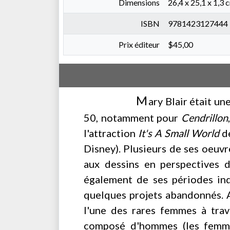
Dimensions
26,4 x 25,1 x 1,3 
ISBN
9781423127444
Prix éditeur
$45,00
M
ary Blair était un
50, notamment pour
Cendrillon
l'attraction
It's A Small World
de
Disney). Plusieurs de ses oeuvr
aux dessins en perspectives d
également de ses périodes indé
quelques projets abandonnés. A 
l'une des rares femmes à trav
composé d'hommes (les femmes 