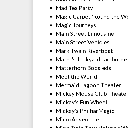
Mad Tea Party
Magic Carpet 'Round the W
Magic Journeys
Main Street Limousine
Main Street Vehicles
Mark Twain Riverboat
Mater's Junkyard Jamboree
Matterhorn Bobsleds
Meet the World
Mermaid Lagoon Theater
Mickey Mouse Club Theate
Mickey's Fun Wheel
Mickey's PhilharMagic
MicroAdventure!
Mine Train Thru Nature's 