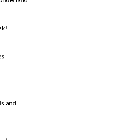
ek!
es
Island