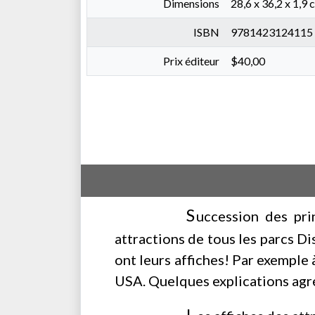
Dimensions
28,6 x 36,2 x 1,9 
ISBN
9781423124115
Prix éditeur
$40,00
S
uccession des pri
attractions de tous les parcs Di
ont leurs affiches! Par exemple
USA. Quelques explications agr
L