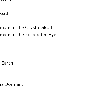
road
mple of the Crystal Skull
emple of the Forbidden Eye
e Earth
ois Dormant