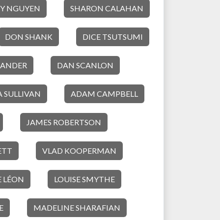
Y NGUYEN
SHARON CALAHAN
DON SHANK
DICE TSUTSUMI
XANDER
DAN SCANLON
 SULLIVAN
ADAM CAMPBELL
JAMES ROBERTSON
ETT
VLAD KOOPERMAN
E LÉON
LOUISE SMYTHE
E
MADELINE SHARAFIAN