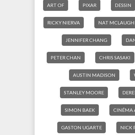
ART OF
PIXAR
DESSIN
RICKY NIERVA
NAT MCLAUGH
JENNIFER CHANG
DAN
PETER CHAN
CHRIS SASAKI
AUSTIN MADISON
STANLEY MOORE
DER
SIMON BAEK
CINÉMA 
GASTON UGARTE
NICK 