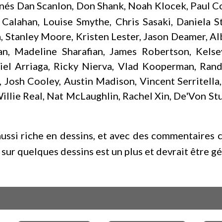
gnés Dan Scanlon, Don Shank, Noah Klocek, Paul C
Calahan, Louise Smythe, Chris Sasaki, Daniela St
, Stanley Moore, Kristen Lester, Jason Deamer, A
van, Madeline Sharafian, James Robertson, Ke
niel Arriaga, Ricky Nierva, Vlad Kooperman, Ran
, Josh Cooley, Austin Madison, Vincent Serritella
Willie Real, Nat McLaughlin, Rachel Xin, De'Von St
aussi riche en dessins, et avec des commentaires c
sur quelques dessins est un plus et devrait être 