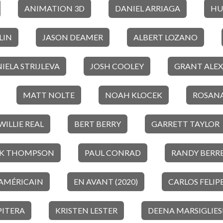
ANIMATION 3D
DANIEL ARRIAGA
HU
LIN
JASON DEAMER
ALBERT LOZANO
IELA STRIJLEVA
JOSH COOLEY
GRANT ALE
MATT NOLTE
NOAH KLOCEK
ROSANA
WILLIE REAL
BERT BERRY
GARRETT TAYLOR
EK THOMPSON
PAUL CONRAD
RANDY BERR
AMÉRICAIN
EN AVANT (2020)
CARLOS FELIP
PITERA
KRISTEN LESTER
DEENA MARSIGLIES