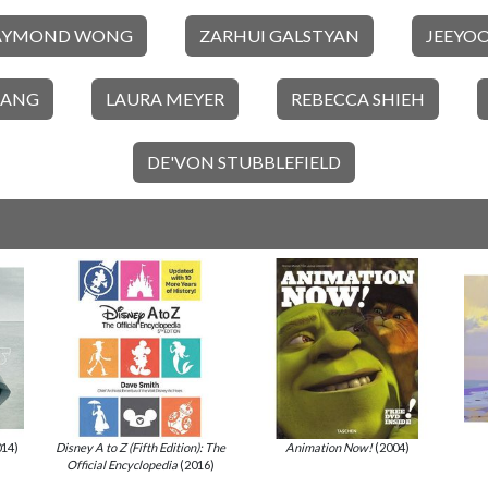
AYMOND WONG
ZARHUI GALSTYAN
JEEYO
TANG
LAURA MEYER
REBECCA SHIEH
DE'VON STUBBLEFIELD
14)
Disney A to Z (Fifth Edition): The
Animation Now!
(2004)
Official Encyclopedia
(2016)