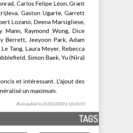
onrad, Carlos Felipe Léon, Grant
rijleva, Gaston Ugarte, Garrett
lbert Lozano, Deena Marsigliese,
lsey Mann, Raymond Wong, Dice
dy Berrett, Jeeyoon Park, Adam
, Le Tang, Laura Meyer, Rebecca
ubblefield, Simon Baek, Yu (Nira)
oncis et intéressant. L'ajout des
généralisé un maximum.
A
vis publié le 21/03/2020 à 16:03:53
TAGS