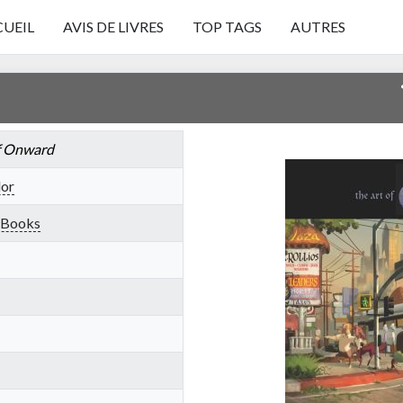
UEIL
AVIS DE LIVRES
TOP TAGS
AUTRES
f Onward
lor
 Books