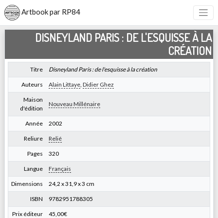
Artbook par RP84
DISNEYLAND PARIS : DE L'ESQUISSE À LA
CRÉATION
Titre
Disneyland Paris : de l'esquisse à la création
Auteurs
Alain Littaye
,
Didier Ghez
Maison
Nouveau Millénaire
d'édition
Année
2002
Reliure
Relié
Pages
320
Langue
Français
Dimensions
24,2 x 31,9 x 3 cm
ISBN
9782951788305
Prix éditeur
45,00€