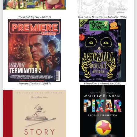
The Art of Toy Story 3
(2010)
Tout l'art de DreamWorks Animation
(2014)
Première Classics n°1
(2017)
Video Pizza 6 - Beetlejuice
(2021)